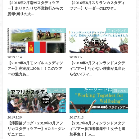
【2018年2月南米スタディツア
【2016年8月スリランカスタディ
ー】ありきたりな卒業旅行からの
ツアー】リーダーのぼやき。
脱却!周りの大…
モンゴル
フィンランド
2019.5.14
2018.7.6
【2019年8月モンゴルスタディツ
【2018年9月フィンランドスタデ
アー】充実度120％！！このツア
ィツアー】行かない理由が見当た
ーの魅力あ…
らない!フィ…
タンザニア
国でみる
2019.3.29
2017.7.13
【帰国後ブログ・2019年3月アフ
【2017年8月フィンランドスタデ
リカスタディツアー】VO.5～タン
ィツアー参加者募集中！女子も追
ザニアに…
加募集！】人…