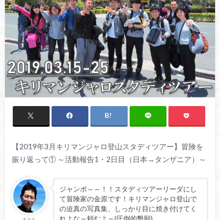
【2019年3月キリマンジャロ登山スタディツアー】冒険を
振り返って① ～活動報告1・2日目（日本→タンザニア）～
ジャンボ～～！！スタディツアーリーダにし
て冒険家の金原です！キリマンジャロ登山で
の迫真の写真集、しっかり目に焼き付けてく
れよな～頼むよ～(圧倒的懇願)
もりと