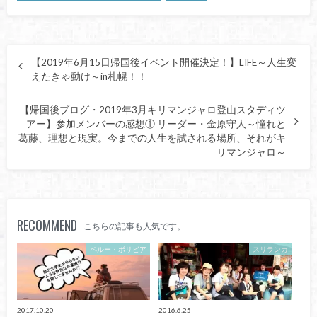
【2019年6月15日帰国後イベント開催決定！】LIFE～人生変
えたきゃ動け～in札幌！！
【帰国後ブログ・2019年3月キリマンジャロ登山スタディツ
アー】参加メンバーの感想① リーダー・金原守人～憧れと
葛藤、理想と現実。今までの人生を試される場所、それがキ
リマンジャロ～
RECOMMEND
こちらの記事も人気です。
ペルー・ボリビア
スリランカ
2017.10.20
2016.6.25