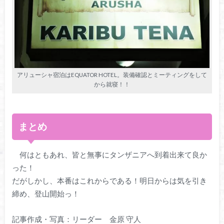
アリューシャ宿泊はEQUATOR HOTEL。装備確認とミーティングをして
から就寝！！
まとめ
何はともあれ、皆と無事にタンザニアへ到着出来て良か
った！
だがしかし、本番はこれからである！明日からは気を引き
締め、登山開始っ！
記事作成・写真：リーダー 金原 守人