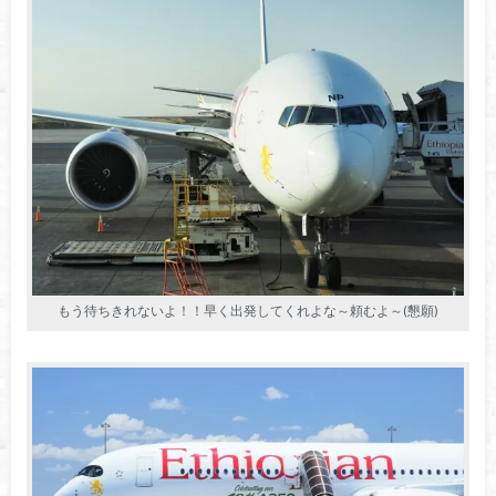
もう待ちきれないよ！！早く出発してくれよな～頼むよ～(懇願)