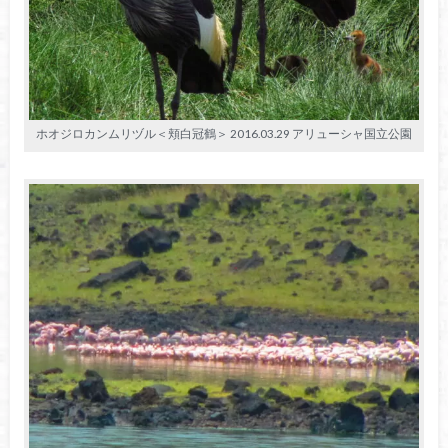
ホオジロカンムリヅル＜頬白冠鶴＞ 2016.03.29 アリューシャ国立公園