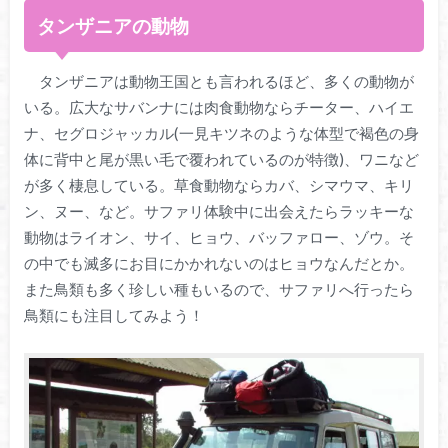
タンザニアの動物
タンザニアは動物王国とも言われるほど、多くの動物が
いる。広大なサバンナには肉食動物ならチーター、ハイエ
ナ、セグロジャッカル(一見キツネのような体型で褐色の身
体に背中と尾が黒い毛で覆われているのが特徴)、ワニなど
が多く棲息している。草食動物ならカバ、シマウマ、キリ
ン、ヌー、など。サファリ体験中に出会えたらラッキーな
動物はライオン、サイ、ヒョウ、バッファロー、ゾウ。そ
の中でも滅多にお目にかかれないのはヒョウなんだとか。
また鳥類も多く珍しい種もいるので、サファリへ行ったら
鳥類にも注目してみよう！