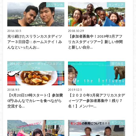
スリランカ
タンザニア
2016.10.5
2018.10.29
光り続けたスリランカスタディツ
【参加者募集中！2019年3月アフ
アー３日目②：ホームステイ！み
リカスタディツアー】新しい仲間
んなといったんお…
と新しい自分…
2019年2月ペルー・ボリビアスタディ
国でみる
ツアー
2018.9.5
2019.12.5
【9月20日19時スタート!】参加費
【２０２０年3月発アフリカスタデ
0円!みんなでカレーを食べながら
ィーツアー参加者募集中！残り７
交流する…
名！】メンバー…
タンザニア
モンゴル