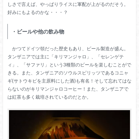
しさで言えば、やっぱりライスに軍配が上がるのだそう。
好みにもよるのかな・・・？
・ビールや他の飲み物
かつてドイツ領だった歴史もあり、ビール製造が盛ん。
タンザニアでは主に「キリマンジャロ」、「セレンゲテ
ィ」、「サファリ」という3種類のビールを楽しむことがで
きる。また、タンザニアのソウルスピリッツであるコニャ
ギ(サトウキビを主原料にした酒)も有名！そして忘れてはな
らないのがキリマンジャロコーヒー！また、タンザニアで
は紅茶も多く栽培されているのだとか。