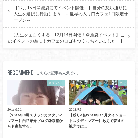
【12月15日＠池袋にてイベント開催！】自分の想い通りに
人生を選択し行動しよう！～世界の入り口カフェ1日限定オ
ープン～
【人生を面白くする！12月15日開催！＠池袋イベント】こ
のイベントの為に！カフェのロゴもつくっちゃいました！】
RECOMMEND
こちらの記事も人気です。
スリランカ
タイ
2016.6.21
2018.9.5
【2016年8月スリランカスタディ
【残り6名!2018年11月タイショー
ツアー】自己紹介ブログ③京都か
トスタディツアー】あえて普通の
らも参加する…
観光では…