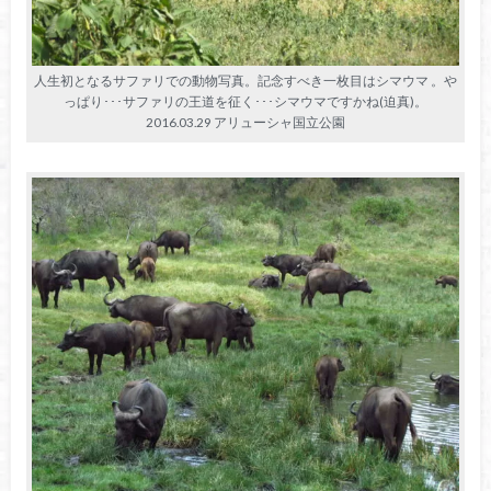
人生初となるサファリでの動物写真。記念すべき一枚目はシマウマ 。や
っぱり･･･サファリの王道を征く･･･シマウマですかね(迫真)。
2016.03.29 アリューシャ国立公園