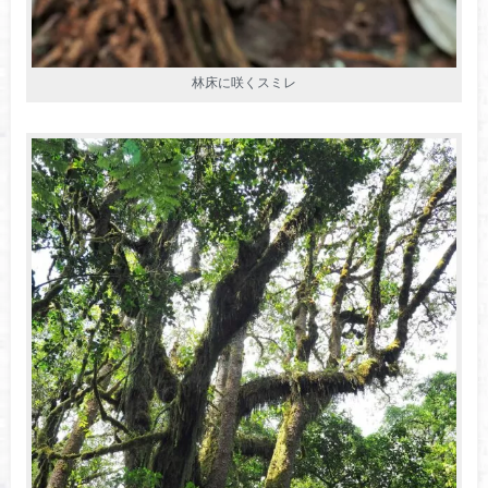
林床に咲くスミレ