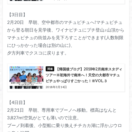
【3日目】
2月20日 早朝、空中都市のマチュピチュへ!マチュピチュ
から登る朝日を見学後、ワイナピチュにプチ登山♪山頂から
マチュピチュの街並みを見下ろすことができます(人数制限
にひっかかった場合は別の山に)、
夕方列車でクスコに戻ります。
【帰国後ブログ】2018年2月南米スタディ
ツアー※初海外で南米へ！天空の大都市マチュ
ピチュやっぱりすごかった！※VOL.３
2018年3月14日
【4日目】
2月21日 早朝、専用車でプーノへ移動。標高はなんと
3,827m!空気がとても薄いので注意。
プーノ到着後、小型船に乗り換えチチカカ湖に浮かぶウロ