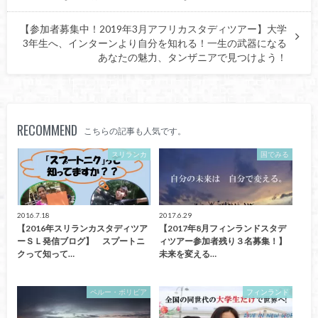
【参加者募集中！2019年3月アフリカスタディツアー】大学
3年生へ、インターンより自分を知れる！一生の武器になる
あなたの魅力、タンザニアで見つけよう！
RECOMMEND
こちらの記事も人気です。
スリランカ
国でみる
2016.7.18
2017.6.29
【2016年スリランカスタディツア
【2017年8月フィンランドスタデ
ーＳＬ発信ブログ】 スプートニ
ィツアー参加者残り３名募集！】
クって知って…
未来を変える…
ペルー・ボリビア
フィンランド