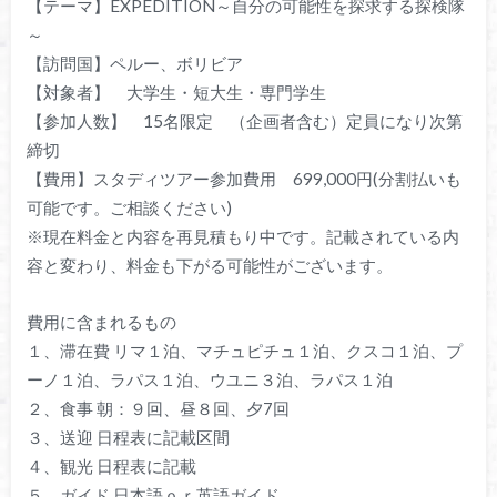
【テーマ】EXPEDITION～自分の可能性を探求する探検隊
～
【訪問国】ペルー、ボリビア
【対象者】 大学生・短大生・専門学生
【参加人数】 15名限定 （企画者含む）定員になり次第
締切
【費用】スタディツアー参加費用 699,000円(分割払いも
可能です。ご相談ください)
※現在料金と内容を再見積もり中です。記載されている内
容と変わり、料金も下がる可能性がございます。
費用に含まれるもの
１、滞在費 リマ１泊、マチュピチュ１泊、クスコ１泊、プ
ーノ１泊、ラパス１泊、ウユニ３泊、ラパス１泊
２、食事 朝：９回、昼８回、夕7回
３、送迎 日程表に記載区間
４、観光 日程表に記載
５、ガイド 日本語ｏｒ英語ガイド