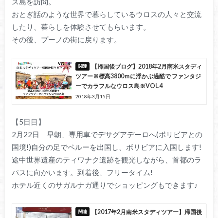
ス島を訪問。
おとぎ話のような世界で暮らしているウロスの人々と交流
したり、暮らしを体験させてもらいます。
その後、プーノの街に戻ります。
【帰国後ブログ】2018年2月南米スタディ
ツアー※標高3800ｍに浮かぶ過酷で ファンタジ
ーでカラフルなウロス島※VOL.4
2018年3月15日
【5日目】
2月22日 早朝、専用車でデサグアデーロへ(ボリビアとの
国境!)自分の足でペルーを出国し、ボリビアに入国します!
途中世界遺産のティワナク遺跡を観光しながら、首都のラ
パスに向かいます。到着後、フリータイム!
ホテル近くのサガルナガ通りでショッピングもできます♪
【2017年2月南米スタディツアー】帰国後