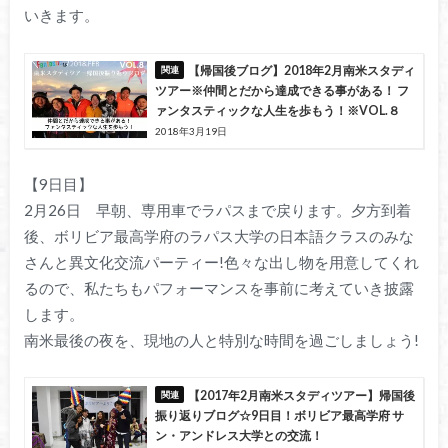
いきます。
【帰国後ブログ】2018年2月南米スタディ
ツアー※仲間とだから達成できる事がある！ フ
ァンタスティックな人生を歩もう！※VOL.８
2018年3月19日
【9日目】
2月26日 早朝、専用車でラパスまで戻ります。夕方到着
後、ボリビア最高学府のラパス大学の日本語クラスのみな
さんと異文化交流パーティー!色々な出し物を用意してくれ
るので、私たちもパフォーマンスを事前に考えていき披露
します。
南米最後の夜を、現地の人と特別な時間を過ごしましょう!
【2017年2月南米スタディツアー】帰国後
振り返りブログ☆9日目！ボリビア最高学府 サ
ン・アンドレス大学との交流！