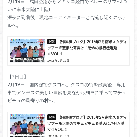
2月18日 成田空港からメキシコ経由でペルーのリマへ!つ
いに南米大陸に上陸!
深夜に到着後、現地コーディネーターと合流し近くのホテ
ルへ。
【帰国後ブログ】2018年2月南米スタディ
ツアー※悲惨な幕開け！恐怖の飛行機遅延
※VOL.1
2018年3月12日
【2日目】
2月19日 国内線でクスコへ。クスコの街を散策後、専用
車でアンデスの美しい自然を見ながら列車に乗ってマチュ
ピチュの最寄りの村へ。
【帰国後ブログ】2018年2月南米スタディ
ツアー※大雨のマチュピチュを晴天にさせた晴
女※VOL.２
2018年3月12日