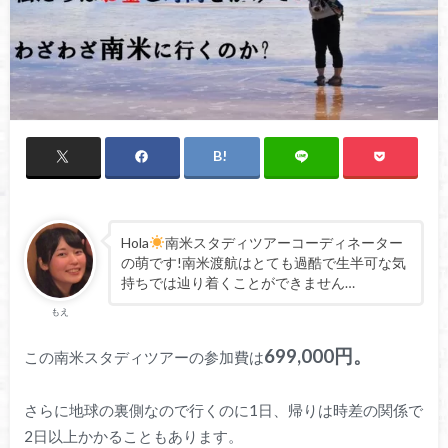
Hola
南米スタディツアーコーディネーター
の萌です!南米渡航はとても過酷で生半可な気
持ちでは辿り着くことができません…
もえ
699,000円。
この南米スタディツアーの参加費は
さらに地球の裏側なので行くのに1日、帰りは時差の関係で
2日以上かかることもあります。