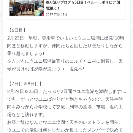
振り返りブログ☆5日目！ペルー→ボリビア 国
境越え！！
2017年3月13日
【6日目】
2月23日 早朝、専用車でいよいよウユニ塩湖に出発!10時
間ほど移動しますが、仲間たちと話したり寝たりしながら
乗り越えましょう!
夕方ごろにウユニ塩湖最寄りのコルチャニ村に到着し、天
候が良ければ夕陽が沈むウユニ塩湖へ!
【7日目＆8日目】
2月24日＆25日 たっぷり2日間ウユニ塩湖を満喫します!…
でも、ずっとウユニばかりだと飽きちゃうので、天候や時
間をみながら小学校にて交流、列車の墓場、市場、塩の工
場なども訪れます。
お昼ご飯はなんとウユニ塩湖で天空のレストランを開催!
ウユニでの活動は何をしたいか集まったメンバーで決めて