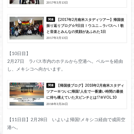
2017年3月13日
【2017年2月南米スタディツアー】帰国後
振り返りブログ☆9日目！ウユニ→ラパスへ！歌
と音楽とみんなの笑顔があふれた1日
2017年3月13日
【10日目】
2月27日 ラパス市内のホテルから空港へ。ペルーを経由
し、メキシコへ向かいます。
【帰国後ブログ】2018年2月南米スタディ
ツアー※ついに帰国!人生で一番濃い時間の最後
に待ち構えていた大ピンチとは!?※VOL.10
2018年3月26日
【11日目】2月28日 いよいよ帰国!メキシコ経由で成田空
港へ。