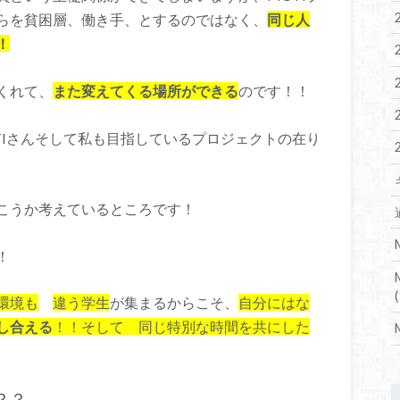
らを貧困層、働き手、とするのではなく、
同じ人
！
くれて、
また変えてくる場所ができる
のです！！
TIさんそして私も目指しているプロジェクトの在り
こうか考えているところです！
！
(
環境も
違う学生
が集まるからこそ、
自分にはな
し合える
！！そして 同じ特別な時間を共にした
？？