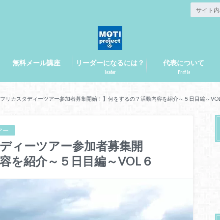
無料メール講座
リーダーになるには？
代表について
leader
Profile
月アフリカスタディーツアー参加者募集開始！】何をするの？活動内容を紹介～５日目編～VO
アー
タディーツアー参加者募集開
容を紹介～５日目編～VOL６