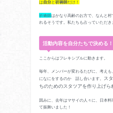
は
自分
と
祈祷師
だけ！
祈祷師
はかなり高齢のお方で、なんと村
れるそうです。私たちも占っていただき
活動内容を自分たちで決める
ここからはフレキシブルに動きます。
毎年、メンバーが変わるたびに、考えも
ス
になにをするのか 話し合います。
ちのためのスタツアを作り上げら
因みに、去年はマサイの人々に、日本料理
て振舞いました！