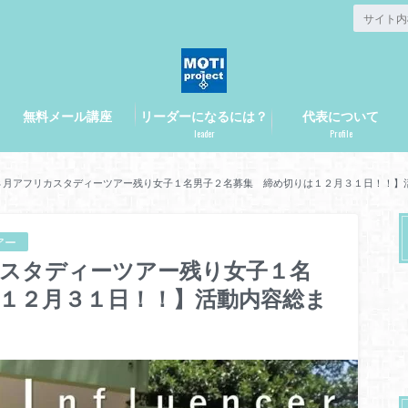
無料メール講座
リーダーになるには？
代表について
leader
Profile
３月アフリカスタディーツアー残り女子１名男子２名募集 締め切りは１２月３１日！！】活
アー
カスタディーツアー残り女子１名
１２月３１日！！】活動内容総ま