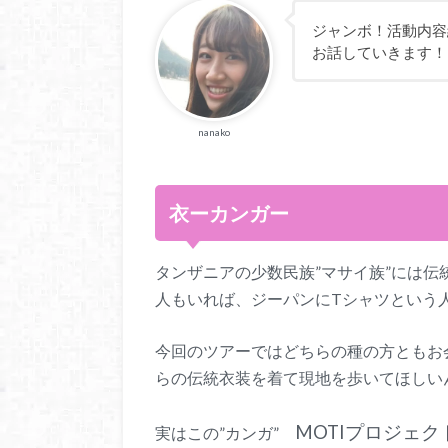
ジャンボ！活動内容
お話していきます！
nanako
衣ーカンガー
タンザニアの少数民族”マサイ族”には
人もいれば、ジーパンにTシャツという
今回のツアーではどちらの種の方ともお
らの伝統衣装を着て現地を歩いてほしい
MOTIプロジェ
実はこの”カンガ”