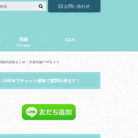
お問い合わせ
実績
Q&A
Performance
動内容総まとめ－衣食住編ーVOL２５
LINE＠でチャット感覚で質問出来ます！