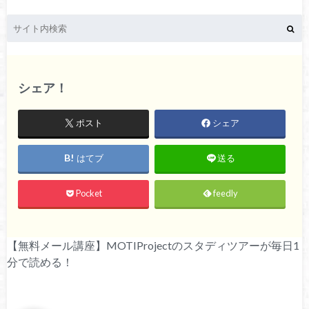
シェア！
ポスト
シェア
はてブ
送る
Pocket
feedly
【無料メール講座】MOTIProjectのスタディツアーが毎日1
分で読める！