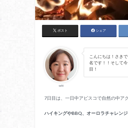
ポスト
シェア
こんにちは！さきで
名です！！そして今
目！
saki
7日目は、一日中アビスコで自然の中ア
ハイキングやBBQ、オーロラチャレン