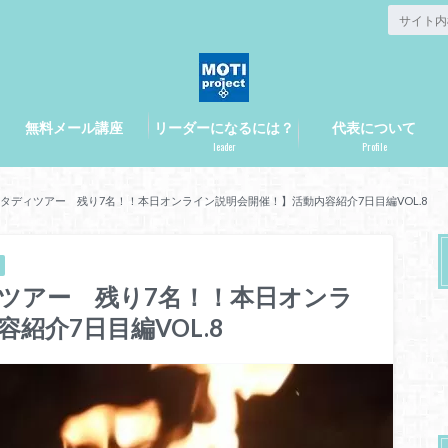
無料メール講座
リーダーになるには？
代表について
leader
Profile
欧スタディツアー 残り7名！！本日オンライン説明会開催！】活動内容紹介7日目編VOL.8
ィツアー 残り7名！！本日オンラ
紹介7日目編VOL.8