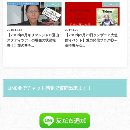
タンザニア
タンザニア
2018.11.13
2019.1.20
【2019年3月キリマンジャロ登山
【2019年2月23日タンザニア大使
スタディツアーの現在の状況報
館イベント】魅力発信ブログ⑩～
告！】並の事を…
個性豊かな…
LINE＠でチャット感覚で質問出来ます！