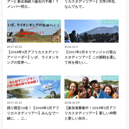
アー】新企画続々誕生の予感！？
リカスタディツアー】大学2年生、
メンバー同士…
なんでもで…
タンザニア
タンザニア
2017.10.23
2016.12.5
【2018年3月アフリカスタディツ
【2017年3月キリマンジャロ登山
アーリーダー】いざ、ライオンキ
スタディツアー】この挑戦を通し
ングの世界へ…
て何を得たい…
タンザニア
タンザニア
2017.10.15
2018.10.29
残り限定10名！【2018年3月アフ
【参加者募集中！2019年3月アフ
リカスタディツアー】みんなで一
リカスタディツアー】新しい仲間
緒に、、ニ…
と新しい自分…