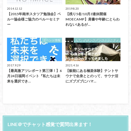
2014.12.12
2019.8.20
【2015年南米スタツア勉強会】ペ
【残り5名!10月3連休開催
ルー協会様ご協力のペルーセミナ
MOECAMP】肩書や年齢にとらわ
ー
れない!あるが…
イベント情報
もてぃのオンラインコミュニティ
2017.9.29
2021.4.16
【最高激アツレポート第三弾！】6
【飯能にある極楽体験】テントサ
月24日福岡イベント『私たちは未
ウナで全身ととのって、サウナ沼
来を選択でき…
にズブズブにハマ…
LINE＠でチャット感覚で質問出来ます！