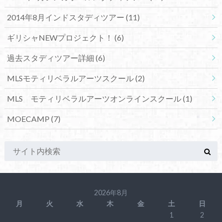
2014年8月インドスタディツアー
(11)
ギリシャNEWプロジェクト！
(6)
過去スタディツアー詳細
(6)
MLSモティリベラルアーツスクール
(2)
MLS モティリベラルアーツオンラインスクール
(1)
MOECAMP
(7)
2026年8月
月
火
水
木
金
土
日
1
2