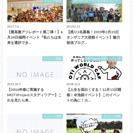
イベント情報
2019年3月アフリカスタディツアー
2017.7.6
2019.2.21
【最高激アツレポート第二弾！】6
【残り2名募集！2019年2月23日
月24日福岡イベント『私たちは未
タンザニア大使館イベント】魅力
来を選択でき…
発信ブログ…
イベント情報
MOTIproject代表のブログ
2015.10.7
2018.12.2
【2016年春に実施する
【人生を面白くする！12月15日開
MOTIProjectスタディツアー】こ
催！＠池袋イベント】このイベン
れを見たら来…
トの為に！カ…
イベント情報
イベント情報