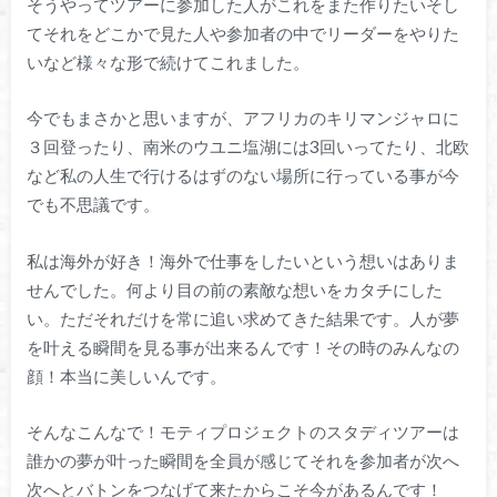
そうやってツアーに参加した人がこれをまた作りたいそし
てそれをどこかで見た人や参加者の中でリーダーをやりた
いなど様々な形で続けてこれました。
今でもまさかと思いますが、アフリカのキリマンジャロに
３回登ったり、南米のウユニ塩湖には3回いってたり、北欧
など私の人生で行けるはずのない場所に行っている事が今
でも不思議です。
私は海外が好き！海外で仕事をしたいという想いはありま
せんでした。何より目の前の素敵な想いをカタチにした
い。ただそれだけを常に追い求めてきた結果です。人が夢
を叶える瞬間を見る事が出来るんです！その時のみんなの
顔！本当に美しいんです。
そんなこんなで！モティプロジェクトのスタディツアーは
誰かの夢が叶った瞬間を全員が感じてそれを参加者が次へ
次へとバトンをつなげて来たからこそ今があるんです！