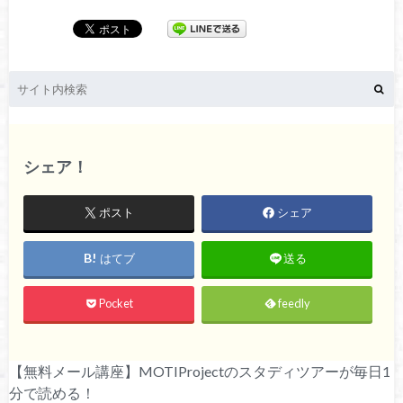
シェア！
ポスト
シェア
はてブ
送る
Pocket
feedly
【無料メール講座】MOTIProjectのスタディツアーが毎日1
分で読める！