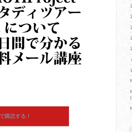
(
で購読する！