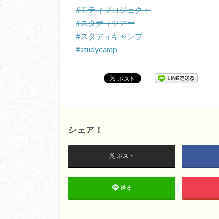
#モティプロジェクト
#スタディツアー
#スタディキャンプ
#studycamp
シェア！
ポスト
送る