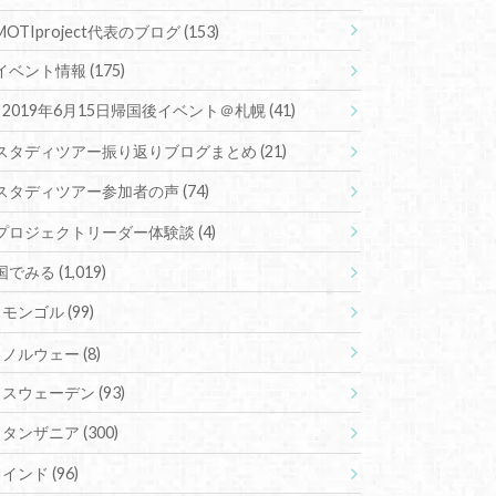
MOTIproject代表のブログ
(153)
イベント情報
(175)
2019年6月15日帰国後イベント＠札幌
(41)
スタディツアー振り返りブログまとめ
(21)
スタディツアー参加者の声
(74)
プロジェクトリーダー体験談
(4)
国でみる
(1,019)
モンゴル
(99)
ノルウェー
(8)
スウェーデン
(93)
タンザニア
(300)
インド
(96)