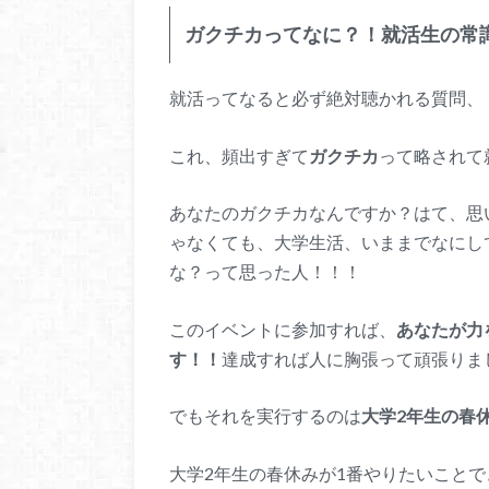
ガクチカってなに？！就活生の常
就活ってなると必ず絶対聴かれる質問、
これ、頻出すぎて
ガクチカ
って略されて
あなたのガクチカなんですか？はて、思
ゃなくても、大学生活、いままでなにし
な？って思った人！！！
このイベントに参加すれば、
あなたが力
す！！
達成すれば人に胸張って頑張りま
でもそれを実行するのは
大学2年生の春
大学2年生の春休みが1番やりたいことで