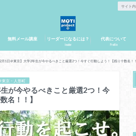
無料メール講座
リーダーになるには？
代表について
leader
Profile
12月1日＠東京】大学2年生が今やるべきこと厳選2つ！今すぐ行動しよう！【残り十数名！
ト＠東京・人形町
2年生が今やるべきこと厳選2つ！今
数名！！】