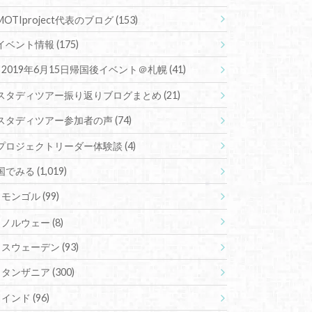
MOTIproject代表のブログ
(153)
イベント情報
(175)
2019年6月15日帰国後イベント＠札幌
(41)
スタディツアー振り返りブログまとめ
(21)
スタディツアー参加者の声
(74)
プロジェクトリーダー体験談
(4)
国でみる
(1,019)
モンゴル
(99)
ノルウェー
(8)
スウェーデン
(93)
タンザニア
(300)
インド
(96)