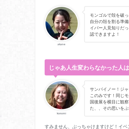
モンゴルで殻を破っ
自分の殻を割る準備
イパー人見知りだっ
認できますよ！
akane
じゃあ人生変わらなかった人は
サンバイノー！ジャ
このみです！同じモ
国後展を横目に観察
た、、その思いをぶ
konomi
すみません、ぶっちゃけますけど！イベ