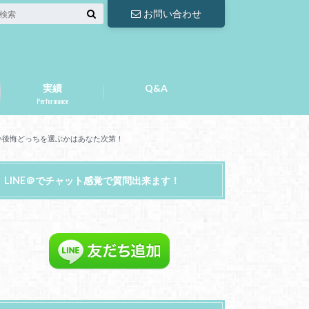
お問い合わせ
実績
Q&A
Performance
い後悔どっちを選ぶかはあなた次第！
LINE＠でチャット感覚で質問出来ます！