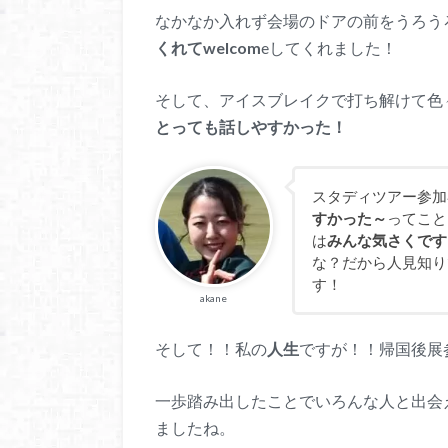
なかなか入れず会場のドアの前をうろう
くれてwelcom
eしてくれました！
そして、アイスブレイクで打ち解けて色
とっても話しやすかった！
スタディツアー参加
すかった～
ってこと
は
みんな気さくです
な？だから人見知り
す！
akane
そして！！私の
人生
ですが！！帰国後展
一歩踏み出したことでいろんな人と出会
ましたね。