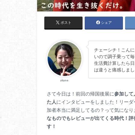
ポスト
シェア
チェーシチ！こんに
いので調子乗って毎
生活費計算したら日
は違うと痛感しまし
akane
さて今日は！前回の帰国後展に
参加して
た人
にインタビューをしました！リーダ
加者本当に満足してるの？って気になり
なものでもレビューが出てくる時代！評
す！