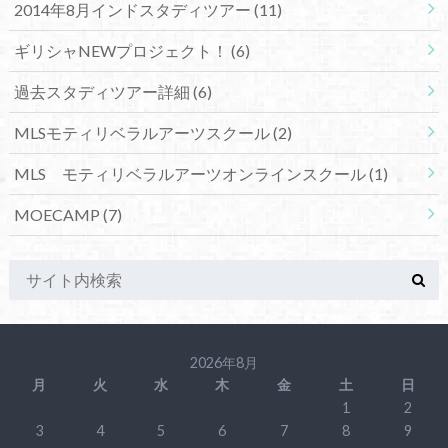
2014年8月インドスタディツアー
(11)
ギリシャNEWプロジェクト！
(6)
過去スタディツアー詳細
(6)
MLSモティリベラルアーツスクール
(2)
MLS モティリベラルアーツオンラインスクール
(1)
MOECAMP
(7)
2026年8月
月
火
水
木
金
土
日
1
2
3
4
5
6
7
8
9