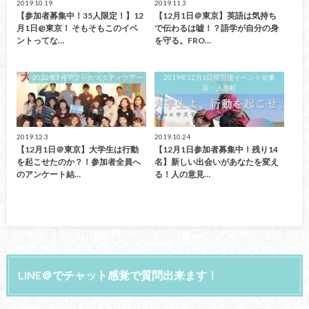
2019.10.19
2019.11.3
【参加者募集中！35人限定！】12
【12月1日＠東京】英語は気持ち
月1日@東京！ そもそもこのイベ
で伝わるは嘘！？語学が自分の身
ントってな…
を守る。FRO…
2020年3月アフリカスタディツアー
2019年12月1日帰国後イベント＠東
京・人形町
2019.12.3
2019.10.24
【12月1日＠東京】大学生は行動
【12月1日参加者募集中！残り14
を起こせたのか？！参加者全員へ
名】新しい出会いがあなたを変え
のアンケート結…
る！人の意見…
LINE＠でチャット感覚で質問出来ます！