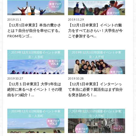
2019.11.1
2019.11.29
【12月1日＠東京】本当の豊かさ
【12月1日＠東京】イベントの魅
とは？自分が自分を幸せにする。
力をすべておさらい！大学生が今
FROMモンゴ…
こそ参加するべ…
2019年12月1日帰国後イベント＠東
2019年12月1日帰国後イベント＠東
京・人形町
京・人形町
2019.10.27
2019.10.28
【12月１日＠東京】大学1年生は
【12月1日＠東京】インターンっ
絶対に来るべきイベント！その理
て本当に必要？就活生はまず自分
由を3つ紹介！…
を突き詰めろ！…
2019年12月1日帰国後イベント＠東
2019年12月1日帰国後イベント＠東
京・人形町
京・人形町