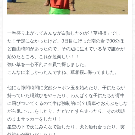
一番盛り上がってみんなが白熱したのが「草相撲」でし
た！予定になかったけど、3日目に行った南の岩で30分ほ
ど自由時間があったので、その辺に生えている草で誰かが
始めたところ、これが超楽しい！！
強い草を一心不乱に全員で探しました。
こんなに楽しかったんですね、草相撲…侮ってました。
他にも隙間時間に突然シャボン玉を始めたり、子供たちが
持っていた縄跳びをやったり、わんぱくな子供たちが背中
に飛びついてくるので半ば強制的に(？)肩車やおんぶをしな
がら鬼ごっこをしたり、ただひたすら走ったり、その状態
のままサッカーをしたり！
星空の下で夜にみんなで話したり、犬と触れ合ったり、突
然誰かが歌いだしたり！