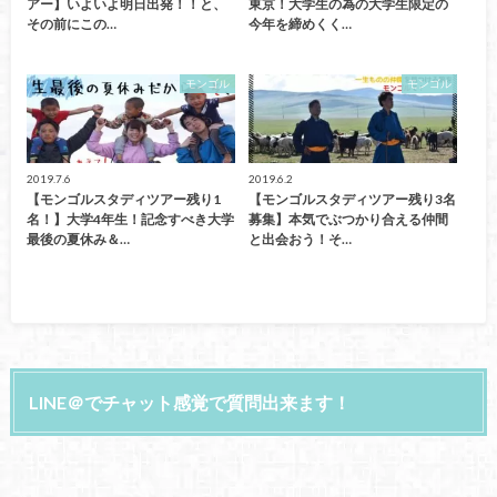
アー】いよいよ明日出発！！と、
東京！大学生の為の大学生限定の
その前にこの…
今年を締めくく…
モンゴル
モンゴル
2019.7.6
2019.6.2
【モンゴルスタディツアー残り1
【モンゴルスタディツアー残り3名
名！】大学4年生！記念すべき大学
募集】本気でぶつかり合える仲間
最後の夏休み＆…
と出会おう！そ…
LINE＠でチャット感覚で質問出来ます！