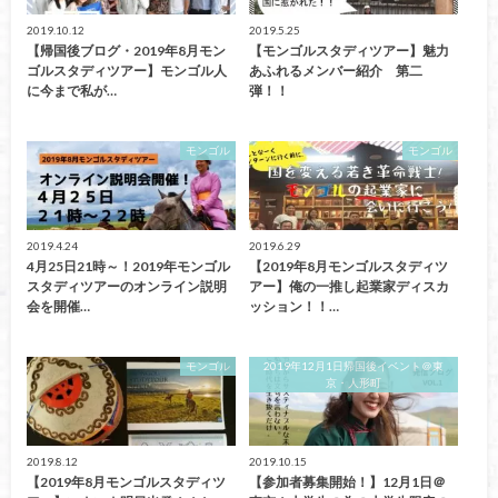
2019.10.12
2019.5.25
【帰国後ブログ・2019年8月モン
【モンゴルスタディツアー】魅力
ゴルスタディツアー】モンゴル人
あふれるメンバー紹介 第二
に今まで私が…
弾！！
モンゴル
モンゴル
2019.4.24
2019.6.29
4月25日21時～！2019年モンゴル
【2019年8月モンゴルスタディツ
スタディツアーのオンライン説明
アー】俺の一推し起業家ディスカ
会を開催…
ッション！！…
モンゴル
2019年12月1日帰国後イベント＠東
京・人形町
2019.8.12
2019.10.15
【2019年8月モンゴルスタディツ
【参加者募集開始！】12月1日＠