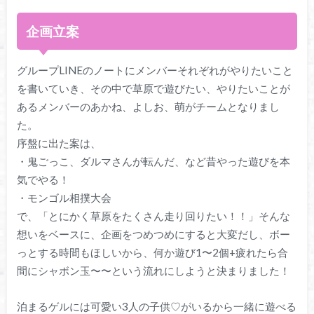
企画立案
グループLINEのノートにメンバーそれぞれがやりたいこと
を書いていき、その中で草原で遊びたい、やりたいことが
あるメンバーのあかね、よしお、萌がチームとなりまし
た。
序盤に出た案は、
・鬼ごっこ、ダルマさんが転んだ、など昔やった遊びを本
気でやる！
・モンゴル相撲大会
で、「とにかく草原をたくさん走り回りたい！！」そんな
想いをベースに、企画をつめつめにすると大変だし、ボー
っとする時間もほしいから、何か遊び1〜2個+疲れたら合
間にシャボン玉〜〜という流れにしようと決まりました！
泊まるゲルには可愛い3人の子供♡がいるから一緒に遊べる