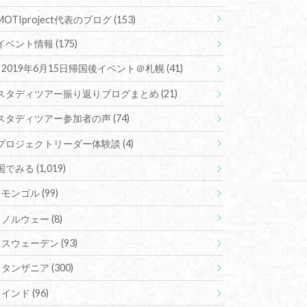
MOTIproject代表のブログ
(153)
イベント情報
(175)
2019年6月15日帰国後イベント＠札幌
(41)
スタディツアー振り返りブログまとめ
(21)
スタディツアー参加者の声
(74)
プロジェクトリーダー体験談
(4)
国でみる
(1,019)
モンゴル
(99)
ノルウェー
(8)
スウェーデン
(93)
タンザニア
(300)
インド
(96)