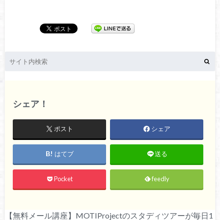
シェア！
ポスト
シェア
はてブ
送る
Pocket
feedly
【無料メール講座】MOTIProjectのスタディツアーが毎日1