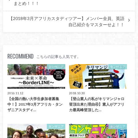
まとめ！！！
【2018年3月アフリカスタディツアー】メンバー全員、英語
自己紹介をマスターせよ！！
RECOMMEND
こちらの記事も人気です。
タンザニア
タンザニア
2016.11.12
2018.10.30
【全国の熱い大学生参加者募集
【登山素人の私がキリマンジャロ
中！】2017年3月アフリカ・タン
登頂出来た理由④】素人がアフリ
ザニアスタディ…
カ最高峰登頂した…
タンザニア
タンザニア