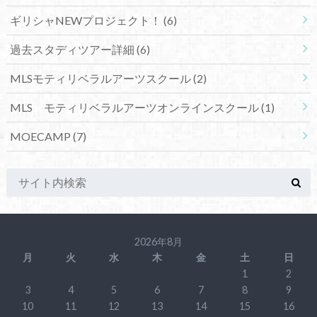
ギリシャNEWプロジェクト！
(6)
過去スタディツアー詳細
(6)
MLSモティリベラルアーツスクール
(2)
MLS モティリベラルアーツオンラインスクール
(1)
MOECAMP
(7)
2026年8月
月
火
水
木
金
土
日
1
2
3
4
5
6
7
8
9
10
11
12
13
14
15
16