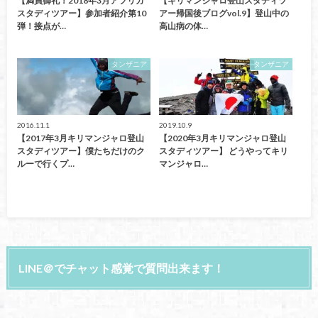
【満員御礼！2018年3月アフリカ
【キリマンジャロ登山スタディツ
スタディツアー】参加者紹介第10
アー帰国後ブログvol.9】登山中の
弾！接点が…
高山病の体…
タンザニア
タンザニア
2016.11.1
2019.10.9
【2017年3月キリマンジャロ登山
【2020年3月キリマンジャロ登山
スタディツアー】僕たちだけのク
スタディツアー】 どうやってキリ
ルーで行くプ…
マンジャロ…
LINE＠でチャット感覚で質問出来ます！