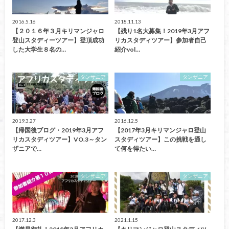
2016.5.16
2018.11.13
【２０１６年３月キリマンジャロ
【残り1名大募集！2019年3月アフ
登山スタディーツアー】登頂成功
リカスタディツアー】参加者自己
した大学生８名の…
紹介vol…
タンザニア
タンザニア
2019.3.27
2016.12.5
【帰国後ブログ・2019年3月アフ
【2017年3月キリマンジャロ登山
リカスタディツアー】VO.3～タン
スタディツアー】この挑戦を通し
ザニアで…
て何を得たい…
タンザニア
タンザニア
2017.12.3
2021.1.15