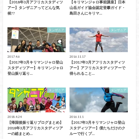
【2018年3月アフリカスタディツ
【キリマンジャロ事前講座】日本
アー】タンザニアってどんな気
山岳ガイド協会認定登攀ガイド・
候??
島田さんにキリマ…
タンザニア
タンザニア
2017.4.6
2016.11.17
【2017年3月キリマンジャロ登山
【2017年3月アフリカスタディツ
スタディツアー】キリマンジャロ
アー】アフリカスタディツアーで
登山振り返り…
得られること…
タンザニア
タンザニア
2018.4.24
2016.11.1
【帰国後振り返りブログまとめ】
【2017年3月キリマンジャロ登山
2018年3月アフリカスタディツア
スタディツアー】僕たちだけのク
ーの総まとめ…
ルーで行くプ…