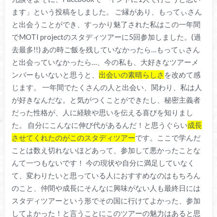
ます」という投稿をしました。 ご縁があり、もってぃさん
と出会うことができ、すっかり魅了された私はこの一年間
でMOTI projectのスタディツアーに5回参加しました。(過
去最多!!) あの時ご飯を残していなかったら…もってぃさん
と出会っていなかったら…、今の私も、大好きなツアーメ
ンバーもいないと思うと、
出会いの素晴らしさ
を改めて感
じます。 一年間でたくさんの人と出会い、関わり、私は人
が好きなんだな。と気がつくことができたし、秘密主義者
だった性格が、人に経験や思いを伝える喜びを知りまし
た。 自分にこんなに伸び代があるんだ！と思うぐらい
成長
させてくれたのがこのスタディツアー
です。ここで学んだ
ことは数え切れないほどあって、参加して悪かったことな
んて一つもないです！ 今の現状や自分に満足していなく
て、変わりたいと思っている人におすすめなのはもちろん
のこと、仲間や成長にそんなに興味がない人も最終日には
スタディツアーという形でその国に行けてよかった、参加
してよかった！と言うことにこのツアーの魅力はあると思