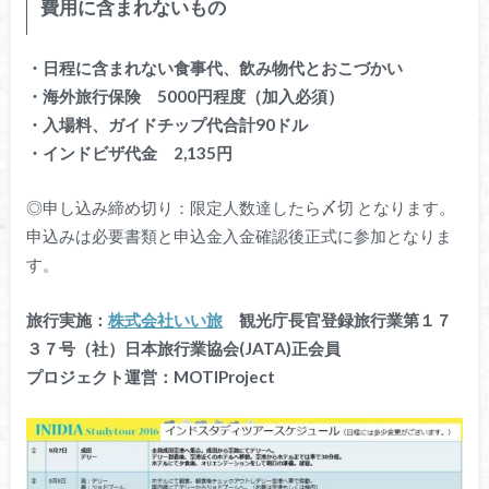
費用に含まれないもの
・日程に含まれない食事代、飲み物代とおこづかい
・海外旅行保険 5000円程度（加入必須）
・入場料、ガイドチップ代合計90ドル
・インドビザ代金 2,135円
◎申し込み締め切り：限定人数達したら〆切 となります。
申込みは必要書類と申込金入金確認後正式に参加となりま
す。
旅行実施：
株式会社いい旅
観光庁長官登録旅行業第１７
３７号（社）日本旅行業協会(JATA)正会員
プロジェクト運営：MOTIProject