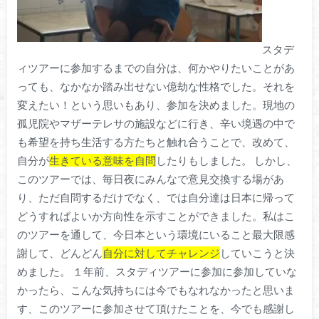
スタデ
ィツアーに参加するまでの自分は、何かやりたいことがあ
っても、なかなか踏み出せない億劫な性格でした。それを
変えたい！という思いもあり、参加を決めました。現地の
孤児院やマザーテレサの施設などに行き、辛い境遇の中で
も希望を持ち生活する方たちと触れ合うことで、改めて、
自分が
生きている意味を自問
したりもしました。 しかし、
このツアーでは、毎日夜にみんなで意見交換する場があ
り、ただ自問するだけでなく、では自分達は日本に帰って
どうすればよいか方向性を示すことができました。私はこ
のツアーを通して、今日本という環境にいること最大限感
謝して、どんどん
自分に対してチャレンジ
していこうと決
めました。 １年前、スタディツアーに参加に参加していな
かったら、こんな気持ちには今でもなれなかったと思いま
す、このツアーに参加させて頂けたことを、今でも感謝し