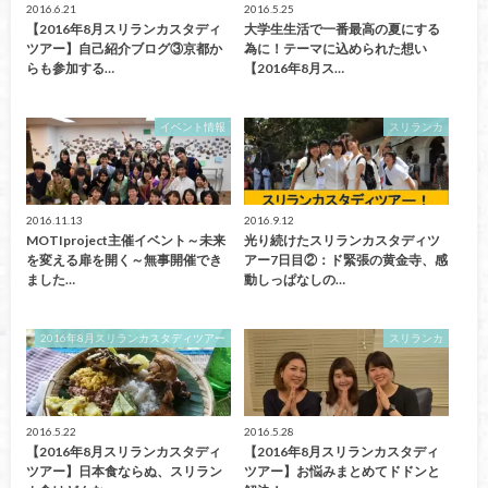
2016.6.21
2016.5.25
【2016年8月スリランカスタディ
大学生生活で一番最高の夏にする
ツアー】自己紹介ブログ③京都か
為に！テーマに込められた想い
らも参加する…
【2016年8月ス…
イベント情報
スリランカ
2016.11.13
2016.9.12
MOTIproject主催イベント～未来
光り続けたスリランカスタディツ
を変える扉を開く～無事開催でき
アー7日目②：ド緊張の黄金寺、感
ました…
動しっぱなしの…
2016年8月スリランカスタディツアー
スリランカ
2016.5.22
2016.5.28
【2016年8月スリランカスタディ
【2016年8月スリランカスタディ
ツアー】日本食ならぬ、スリラン
ツアー】お悩みまとめてドドンと