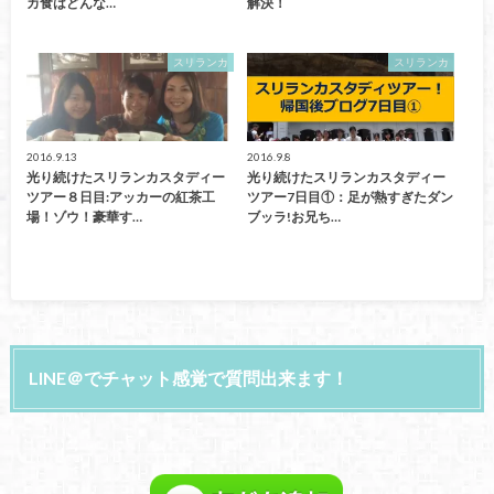
カ食はどんな…
解決！
スリランカ
スリランカ
2016.9.13
2016.9.8
光り続けたスリランカスタディー
光り続けたスリランカスタディー
ツアー８日目:アッカーの紅茶工
ツアー7日目①：足が熱すぎたダン
場！ゾウ！豪華す…
ブッラ!お兄ち…
LINE＠でチャット感覚で質問出来ます！