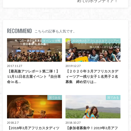
めてのボランティア！
RECOMMEND
こちらの記事も人気です。
イベント情報
2020年3月アフリカスタディツアー
2017.11.27
2019.12.27
【最高激アツレポート第二弾！】
【２０２０年３月アフリカスタデ
11月11日名古屋イベント『自分革
ィーツアー残り女子１名男子２名
命 in 名…
募集 締め切りは…
国でみる
国でみる
2018.2.7
2018.10.27
【2018年3月アフリカスタディツ
【参加者募集中！2019年3月アフ