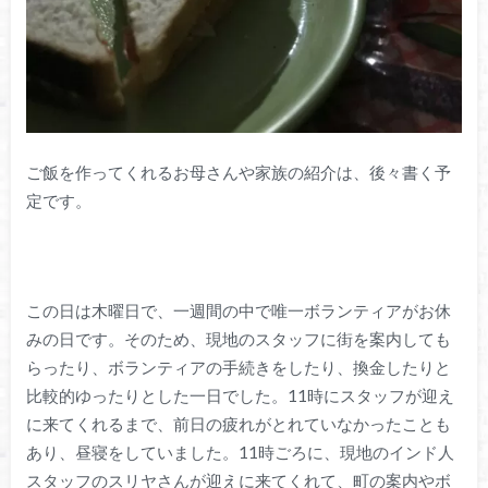
ご飯を作ってくれるお母さんや家族の紹介は、後々書く予
定です。
この日は木曜日で、一週間の中で唯一ボランティアがお休
みの日です。そのため、現地のスタッフに街を案内しても
らったり、ボランティアの手続きをしたり、換金したりと
比較的ゆったりとした一日でした。11時にスタッフが迎え
に来てくれるまで、前日の疲れがとれていなかったことも
あり、昼寝をしていました。11時ごろに、現地のインド人
スタッフのスリヤさんが迎えに来てくれて、町の案内やボ