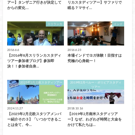
アー】タンザニア行きが決定して
リカスタディツアー】サファリで
からの変化 …
眠る？マサイ…
スリランカ
インド
2016.6.6
2016.6.23
【2016年8月スリランカスタディ
本場インドでヨガ体験！目指すは
ツアー参加者ブログ】参加即
究極の心身統一！
決！！参加者自身…
2025年2月北欧スタディツアー
2019年2月ペルー・ボリビアスタディ
ツアー
2024.11.27
2018.10.16
【2025年2月北欧スタツアメンバ
【2019年2月南米スタディツア
ー紹介その３】「いつかできるこ
ー】なぜ、わざわざ時間と大金を
とは全て、今…
かけて私たちは…