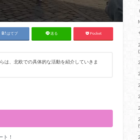
はてブ
Pocket
送る
らは、北欧での具体的な活動を紹介していきま
！
タート！