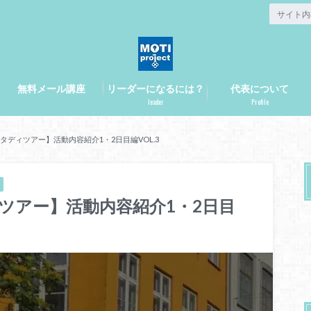
無料メール講座
リーダーになるには？
代表について
leader
Profile
スタディツアー】活動内容紹介1・2日目編VOL.3
ィツアー】活動内容紹介1・2日目