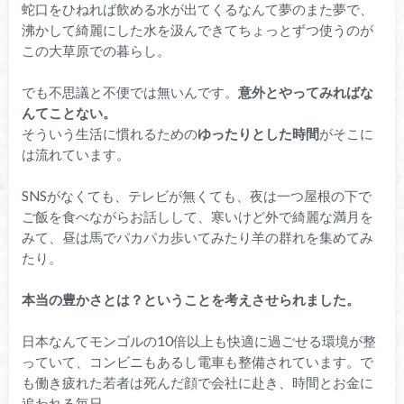
蛇口をひねれば飲める水が出てくるなんて夢のまた夢で、
沸かして綺麗にした水を汲んできてちょっとずつ使うのが
この大草原での暮らし。
でも不思議と不便では無いんです。
意外とやってみればな
んてことない。
そういう生活に慣れるための
ゆったりとした時間
がそこに
は流れています。
SNSがなくても、テレビが無くても、夜は一つ屋根の下で
ご飯を食べながらお話しして、寒いけど外で綺麗な満月を
みて、昼は馬でパカパカ歩いてみたり羊の群れを集めてみ
たり。
本当の豊かさとは？ということを考えさせられました。
日本なんてモンゴルの10倍以上も快適に過ごせる環境が整
っていて、コンビニもあるし電車も整備されています。で
も働き疲れた若者は死んだ顔で会社に赴き、時間とお金に
追われる毎日。