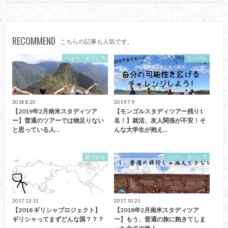
RECOMMEND
こちらの記事も人気です。
ペルー・ボリビア
モンゴル
2018.8.20
2019.7.9
【2019年2月南米スタディツア
【モンゴルスタディツアー残り1
ー】普通のツアーでは物足りない
名！】就活、友人関係が不安！そ
と思っている人…
んな大学生が抱え…
国でみる
ペルー・ボリビア
2017.12.15
2017.10.21
【2018 ギリシャプロジェクト】
【2018年2月南米スタディツア
ギリシャってまずどんな国？？？
ー】もう、普通の旅に飽きてしま