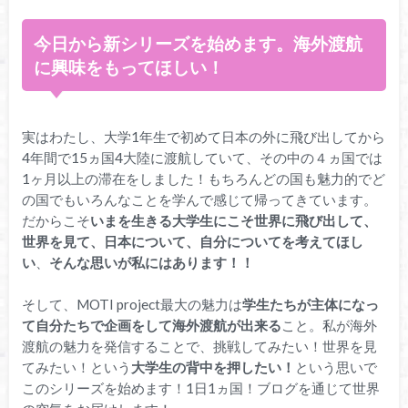
今日から新シリーズを始めます。海外渡航
に興味をもってほしい！
実はわたし、大学1年生で初めて日本の外に飛び出してから
4年間で15ヵ国4大陸に渡航していて、その中の４ヵ国では
1ヶ月以上の滞在をしました！もちろんどの国も魅力的でど
の国でもいろんなことを学んで感じて帰ってきています。
だからこそ
いまを生きる大学生にこそ世界に飛び出して、
世界を見て、日本について、自分についてを考えてほし
い
、
そんな思いが私にはあります！！
そして、MOTI project最大の魅力は
学生たちが主体になっ
て自分たちで企画をして海外渡航が出来る
こと。私が海外
渡航の魅力を発信することで、挑戦してみたい！世界を見
てみたい！という
大学生の背中を押したい！
という思いで
このシリーズを始めます！1日1ヵ国！ブログを通じて世界