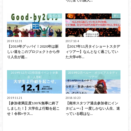
った全ての旅人…
国でみる
タイ
2019.12.31
2017.10.4
【2019年グッバイ！2020年は新
【2017年11月タイショートスタデ
しい道をこのプロジェクトから作
ィツアー】なんとなく過ごしてい
り人生が超…
た大学4年…
2019年12月1日帰国後イベント＠東
2019年2月ペルー・ボリビアスタディ
京・人形町
ツアー
2019.11.21
2018.10.23
【参加者満足度100％無事に終了
【南米スタツア過去参加者にイン
しました！】大学生よ行動を起こ
タビュー♪】一度しかない人生、迷
せ！令和×サス…
っている暇はな…