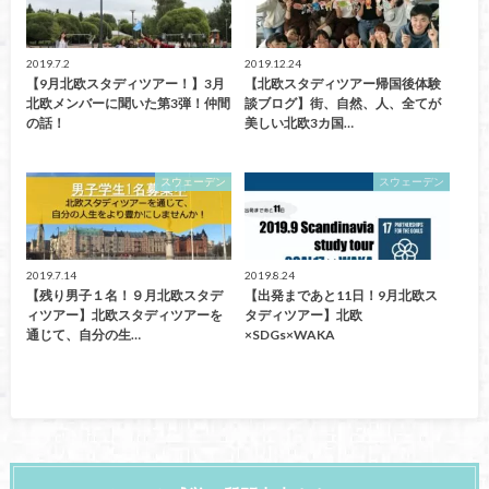
2019.7.2
2019.12.24
【9月北欧スタディツアー！】3月
【北欧スタディツアー帰国後体験
北欧メンバーに聞いた第3弾！仲間
談ブログ】街、自然、人、全てが
の話！
美しい北欧3カ国…
スウェーデン
スウェーデン
2019.7.14
2019.8.24
【残り男子１名！９月北欧スタデ
【出発まであと11日！9月北欧ス
ィツアー】北欧スタディツアーを
タディツアー】北欧
通じて、自分の生…
×SDGs×WAKA