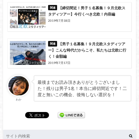
【締切間近！男子１名募集！９月北欧ス
タディツアー】今行くべき北欧！内容編
2019年7月18日
【男子１名募集！９月北欧スタディツア
ー】こんな時代だからこそ、私たちは北欧に行
く！金額編
2019年7月17日
最後までお読み頂きありがとうございまし
た！残りは男子1名！本当に締切間近です！二
度と無いこの機会、後悔しない選択を！
わか