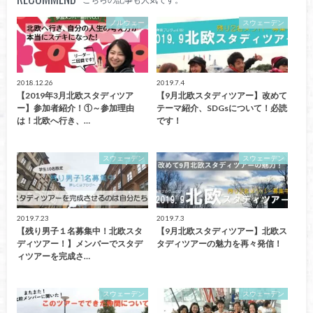
ノルウェー
スウェーデン
2018.12.26
2019.7.4
【2019年3月北欧スタディツア
【9月北欧スタディツアー】改めて
ー】参加者紹介！①～参加理由
テーマ紹介、SDGsについて！必読
は！北欧へ行き、…
です！
スウェーデン
スウェーデン
2019.7.23
2019.7.3
【残り男子１名募集中！北欧スタ
【9月北欧スタディツアー】北欧ス
ディツアー！】メンバーでスタデ
タディツアーの魅力を再々発信！
ィツアーを完成さ…
スウェーデン
スウェーデン