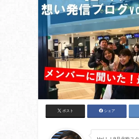
ポスト
シェア
Hei！！9月北欧