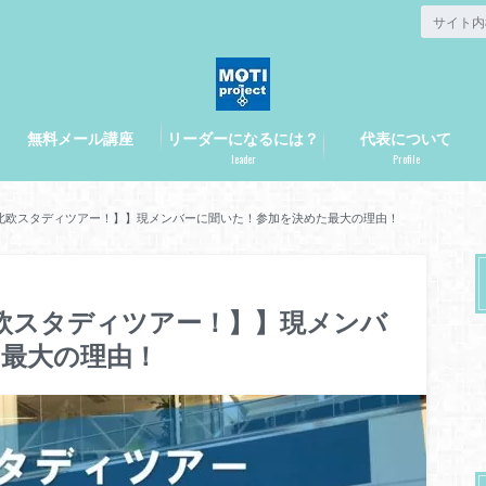
無料メール講座
リーダーになるには？
代表について
leader
Profile
北欧スタディツアー！】】現メンバーに聞いた！参加を決めた最大の理由！
欧スタディツアー！】】現メンバ
最大の理由！