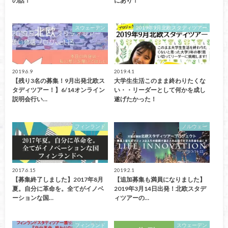
の話！
にあり！
スウェーデン
2019年9月北欧スタディツアー
2019.6.9
2019.4.1
【残り3名の募集！9月出発北欧ス
大学生生活このまま終わりたくな
タディツアー！】6/14オンライン
い・・リーダーとして何かを成し
説明会行い…
遂げたかった！
フィンランド
ノルウェー
2017.6.15
2019.2.1
【募集終了しました】2017年8月
【追加募集も満員になりました】
夏。自分に革命を。全てがイノベ
2019年3月14日出発！北欧スタデ
ーションな国…
ィツアーの…
フィンランド
スウェーデン