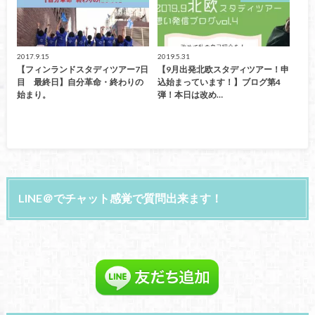
2017.9.15
2019.5.31
【フィンランドスタディツアー7日
【9月出発北欧スタディツアー！申
目 最終日】自分革命・終わりの
込始まっています！】ブログ第4
始まり。
弾！本日は改め…
LINE＠でチャット感覚で質問出来ます！