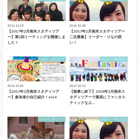
2016.12.29
2016.10.28
【2017年2月南米スタディツア
【2017年2月南米スタディツアー
ー】第2回ミーティングを開催しま
二次募集】リーダー・りなの想
した！
い！
ペルー・ボリビア
ペルー・ボリビア
2016.10.20
2017.10.13
【2017年2月南米スタディツア
【無事に終了】2018年2月南米ス
ー】参加者の自己紹介！vol.4
タディツアーで最高にファンタス
ティックな人…
ペルー・ボリビア
ペルー・ボリビア