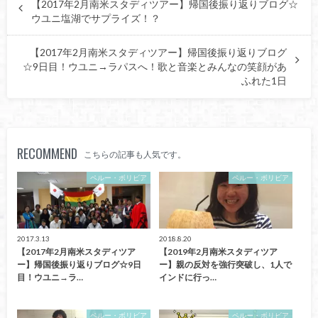
【2017年2月南米スタディツアー】帰国後振り返りブログ☆
ウユニ塩湖でサプライズ！？
【2017年2月南米スタディツアー】帰国後振り返りブログ
☆9日目！ウユニ→ラパスへ！歌と音楽とみんなの笑顔があ
ふれた1日
RECOMMEND
こちらの記事も人気です。
ペルー・ボリビア
ペルー・ボリビア
2017.3.13
2018.8.20
【2017年2月南米スタディツア
【2019年2月南米スタディツア
ー】帰国後振り返りブログ☆9日
ー】親の反対を強行突破し、1人で
目！ウユニ→ラ…
インドに行っ…
ペルー・ボリビア
ペルー・ボリビア