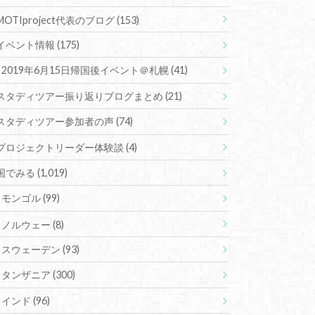
MOTIproject代表のブログ
(153)
イベント情報
(175)
2019年6月15日帰国後イベント＠札幌
(41)
スタディツアー振り返りブログまとめ
(21)
スタディツアー参加者の声
(74)
プロジェクトリーダー体験談
(4)
国でみる
(1,019)
モンゴル
(99)
ノルウェー
(8)
スウェーデン
(93)
タンザニア
(300)
インド
(96)