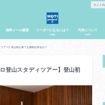
無料メール講座
リーダーになるには？
代表について
leader
Profile
ディツアー】登山初心者でも挑戦出来るの？
ジャロ登山スタディツアー】登山初