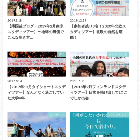
2019.3.18
2019.12.29
【帰国後ブログ・2019年2月南米
【参加者残り3名！2020年北欧ス
スタディツアー】〜地球の裏側で
タディツアー】北欧の自然を堪
こんな生き方…
能！
タイ
フィンランド
2017.10.4
2018.7.30
【2017年11月タイショートスタデ
【2018年9月フィンランドスタデ
ィツアー】なんとなく過ごしてい
ィツアー】日常を飛び出して!ここ
た大学4年…
でしか出会…
タンザニア
フィンランド