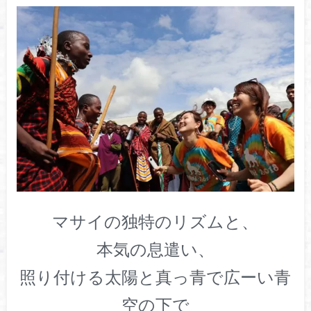
マサイの独特のリズムと、
本気の息遣い、
照り付ける太陽と真っ青で広ーい青
空の下で