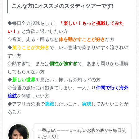
こんな方にオススメのスタディツアーです!
◆毎日全力投球をして、
「楽しい！もっと挑戦してみた
い！」
と貪欲に過ごしたい方
◇音楽、走る・踊るなど
体を動かすことが好き
な方
◆
笑うことが大好き
で、いい意味で染まりやすく流されや
すい方
◇熱すぎて、または
個性が強すぎ
て、あまり周りから理解
してもらえない方
◆
新しい世界
を見たい、怖いもの知らずの方
◇普通の旅行には飽きてしまい、一人より
仲間で行く海外
渡航
を体験したい方
◆アフリカの地で
挑戦
したいこと、
実現
してみたいことが
ある方
一番は!めーーーいっぱいお腹の底から毎日笑
いたい人!!