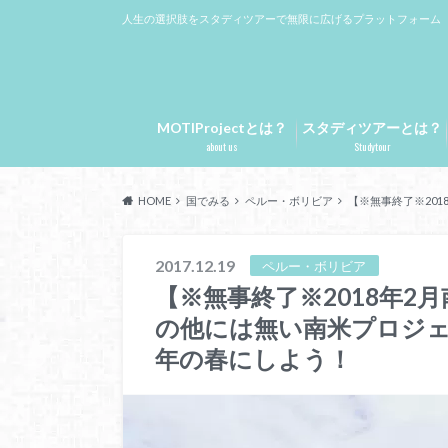
人生の選択肢をスタディツアーで無限に広げるプラットフォーム
MOTIProjectとは？
スタディツアーとは？
about us
Studytour
HOME
国でみる
ペルー・ボリビア
【※無事終了※20
2017.12.19
ペルー・ボリビア
【※無事終了※2018年2
の他には無い南米プロジェ
年の春にしよう！