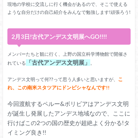
現地の学校に交流しに行く機会があるので、そこで使える
ような自分だけの自己紹介をみんなで勉強します!頑張ろう!
2月3日!古代アンデス文明展へGO!!!!
メンバーたちと観に行く、上野の国立科学博物館で開催さ
「古代アンデス文明展」
れている
。
こ
アンデス文明って何??って思う人多いと思いますが、
れ、この南米スタツアにドンピシャなんです!!
今回渡航するペルー&ボリビアはアンデス文明
が誕生し発展したアンデス地域なので、ここに
行けばこの2つの国の歴史が超絶よく分かる!タ
イミング良き!!