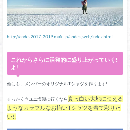
http://andes2017-2019.main.jp/andes_web/index.html
これからさらに活発的に盛り上がっていく!
よ!
他にも、メンバーのオリジナルTシャツを作ります!
真っ白い大地に映える
せっかくウユニ塩湖に行くなら
ようなカラフルなお揃いTシャツを着て彩りた
い!!