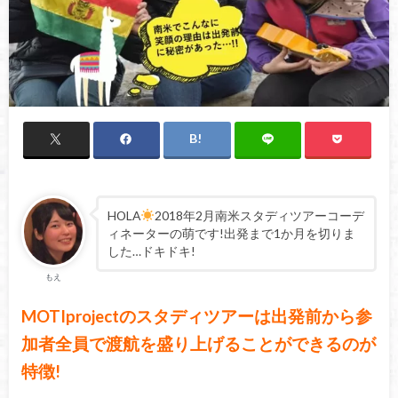
HOLA
2018年2月南米スタディツアーコーデ
ィネーターの萌です!出発まで1か月を切りま
した…ドキドキ!
もえ
MOTIprojectのスタディツアーは出発前から参
加者全員で渡航を盛り上げることができるのが
特徴!