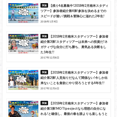
【残り4名募集中!2018年2月南米スタディ
ツアー】参加者紹介第4弾!参加を決めるまでの
スピードが速い!挑戦＆冒険心に溢れた2年生!
2018年1月9日
【2018年2月南米スタディツアー】参加者
紹介第3弾!スタディツアーは未来への投資だ!ネ
ガティヴな自分に打ち勝ち、勇気ある決断をし
た1年生!!
2017年12月8日
【2018年2月南米スタディツアー】参加者
紹介第2弾!人見知りだなんて関係ない!今しか出
来ないことを貪欲にやり切ろうとする4年生!!
2017年12月6日
【2018年2月南米スタディツアー】参加者
紹介第1弾!MOTIpeojectなら理想の自分にな
れる!と確信し、最後の春を誰よりも楽しもうと