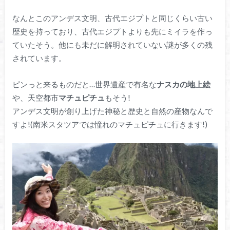
なんとこのアンデス文明、古代エジプトと同じくらい古い
歴史を持っており、古代エジプトよりも先にミイラを作っ
ていたそう。他にも未だに解明されていない謎が多くの残
されています。
ピンっと来るものだと…世界遺産で有名な
ナスカの地上絵
や、天空都市
マチュピチュ
もそう!
アンデス文明が創り上げた神秘と歴史と自然の産物なんで
すよ!(南米スタツアでは憧れのマチュピチュに行きます!)