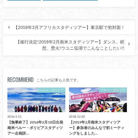
【2018年3月アフリカスタディツアー】東京駅で初対面！
【催行決定!2018年2月南米スタディツアー】ダンス、瞑
想、焚火!ウユニ塩湖でこんなことしたい!!
RECOMMEND
こちらの記事も人気です。
ペルー・ボリビア
ペルー・ボリビア
2016.5.11
2018.12.20
【無事終了】2016年2月18日出発
【2019年2月南米スタディツア
南米ペルー・ボリビアスタディツ
ー】参加者のみんなで初ミーティ
アー企画詳…
ングをしました…