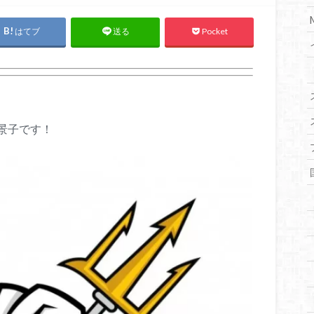
はてブ
Pocket
送る
景子です！