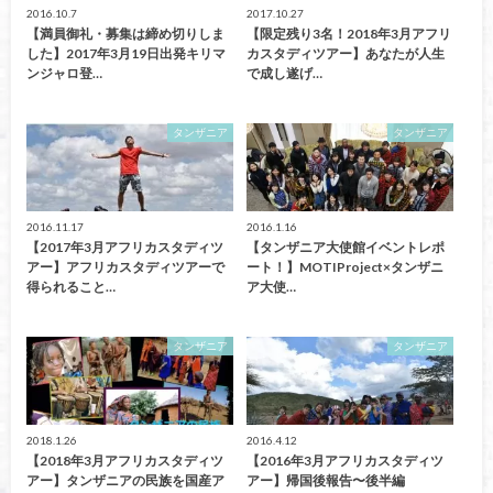
2016.10.7
2017.10.27
【満員御礼・募集は締め切りしま
【限定残り3名！2018年3月アフリ
した】2017年3月19日出発キリマ
カスタディツアー】あなたが人生
ンジャロ登…
で成し遂げ…
タンザニア
タンザニア
2016.11.17
2016.1.16
【2017年3月アフリカスタディツ
【タンザニア大使館イベントレポ
アー】アフリカスタディツアーで
ート！】MOTIProject×タンザニ
得られること…
ア大使…
タンザニア
タンザニア
2018.1.26
2016.4.12
【2018年3月アフリカスタディツ
【2016年3月アフリカスタディツ
アー】タンザニアの民族を国産ア
アー】帰国後報告〜後半編