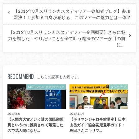
【2016年8月スリランカスタディツアー参加者ブログ】参加
即決！！参加者自身が感じる、このツアーの魅力とは一体？
【2016年8月スリランカスタディツアー企画概要】さらに魅
力を増した！やりたいことが全て叶う魔法のツアーが目の前
に。
RECOMMEND
こちらの記事も人気です。
MOTIproject代表のブログ
タンザニア
2017.6.8
2017.1.14
【人間力大賞という謎の国民栄誉
【キリマンジャロ事前講座】日本
賞というのに推薦されて落選した
山岳ガイド協会認定登攀ガイド・
ので花人間になり…
島田さんにキリマ…