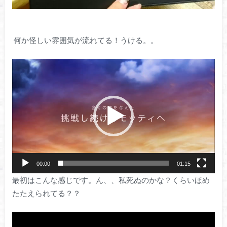
何か怪しい雰囲気が流れてる！うける。。
動
画
プ
レ
ー
ヤ
ー
00:00
01:15
最初はこんな感じです。ん、、私死ぬのかな？くらいほめ
たたえられてる？？