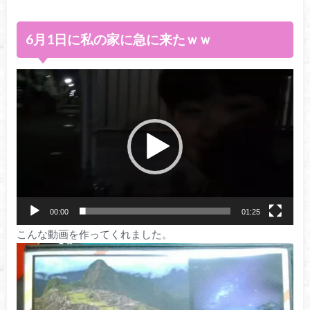
6月1日に私の家に急に来たｗｗ
動
画
プ
レ
ー
ヤ
ー
00:00
01:25
こんな動画を作ってくれました。