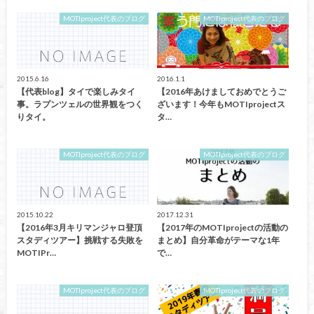
MOTIproject代表のブログ
MOTIproject代表のブログ
2015.6.16
2016.1.1
【代表blog】タイで楽しみタイ
【2016年あけましておめでとうご
事。ラプンツェルの世界観をつく
ざいます！今年もMOTIprojectス
りタイ。
タ…
MOTIproject代表のブログ
MOTIproject代表のブログ
2015.10.22
2017.12.31
【2016年3月キリマンジャロ登頂
【2017年のMOTIprojectの活動の
スタディツアー】挑戦する失敗を
まとめ】自分革命がテーマな1年
MOTIPr…
で…
MOTIproject代表のブログ
MOTIproject代表のブログ