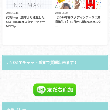
2015.12.16
2018.11.30
代表blog【去年より進化した
【2019年春スタディツアー３つ満
MOTIprojectスタディツアー
員御礼！】12月から新projectスタ
MOTIp…
ー…
LINE＠でチャット感覚で質問出来ます！
カテゴリー