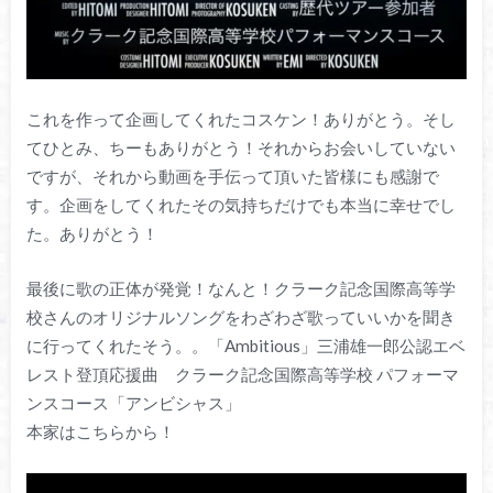
これを作って企画してくれたコスケン！ありがとう。そし
てひとみ、ちーもありがとう！それからお会いしていない
ですが、それから動画を手伝って頂いた皆様にも感謝で
す。企画をしてくれたその気持ちだけでも本当に幸せでし
た。ありがとう！
最後に歌の正体が発覚！なんと！クラーク記念国際高等学
校さんのオリジナルソングをわざわざ歌っていいかを聞き
に行ってくれたそう。。「Ambitious」三浦雄一郎公認エベ
レスト登頂応援曲 クラーク記念国際高等学校 パフォーマ
ンスコース「アンビシャス」
本家はこちらから！