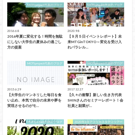
MOTIproject代表のブログ
MOTIproject代表のブログ
2016.6.8
2020.9.8
2016年夏に変化する！時間を無駄
【９月５日イベントレポート】未
にしない大学生の夏休みの過ごし
来MTGinTOKYO～変化を受け入
方の提案
れパラレル…
MOTIproject代表のブログ
MOTIproject代表のブログ
2015.6.29
2017.12.27
【大学生のマンネリした毎日を食
【久々の衝撃】新しい生き方代表
い止め、本気で自分の未来や夢を
SHINさんのセミナーレポート！会
実現させるのがモ…
社員と副業が…
MOTIproject代表のブログ
2020年3月アフリカスタディツアー