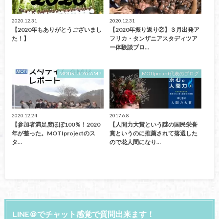
2020.12.31
2020.12.31
【2020年もありがとうございまし
【2020年振り返り②】３月出発ア
た！】
フリカ・タンザニアスタディツア
ー体験談ブロ…
MOTISTUDYCAMP
MOTIproject代表のブログ
2020.12.24
2017.6.8
【参加者満足度ほぼ100％！2020
【人間力大賞という謎の国民栄誉
年が整った。MOTIprojectのス
賞というのに推薦されて落選した
タ…
ので花人間になり…
LINE＠でチャット感覚で質問出来ます！