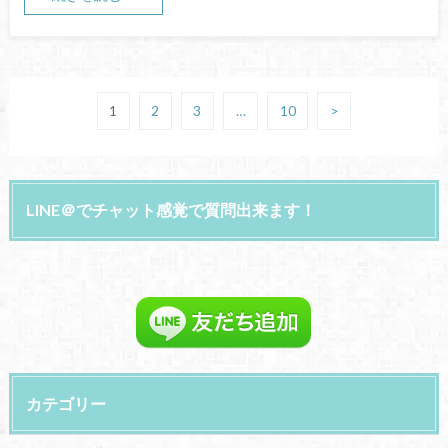
1
2
3
…
10
>
LINE＠でチャット感覚で質問出来ます！
カテゴリー