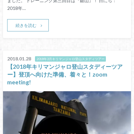
ました。 トレーニング第三回目は『鋸山』！ 日にち：
2018年…
続きを読む
2018.01.28
2018年3月キリマンジャロ登山スタディツアー
【2018年キリマンジャロ登山スタディーツア
ー】登頂へ向けた準備、着々と！zoom
meeting!