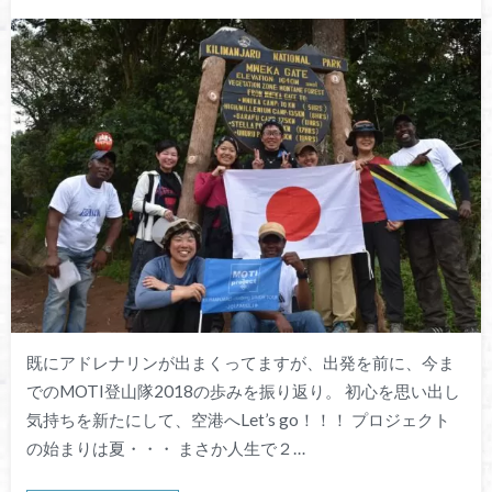
既にアドレナリンが出まくってますが、出発を前に、今ま
でのMOTI登山隊2018の歩みを振り返り。 初心を思い出し
気持ちを新たにして、空港へLet’s go！！！ プロジェクト
の始まりは夏・・・ まさか人生で２…