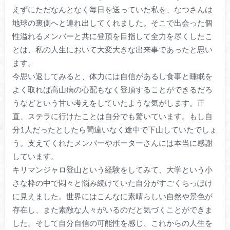
えずにただなんとなく毎日を送っていた私を、なつさんは
地球の裏側へと連れ出してくれました。そこで出会った個
性溢れるメンバーと共に登頂を目指して全力を尽くしたこ
とは、私の人生において大変大きな出来事であったと思い
ます。
今思い返してみると、体力には自信があるし食事と睡眠を
よく取れば高山病の心配もなく登頂することができるだろ
うなどという甘い考えをしていたような気がします。正
直、ステラに行けたことは自分でも驚いています。もし自
分1人だったとしたら間違いなく途中で下山していたでしょ
う。支えてくれたメンバーやポーターさんには本当に感謝
しています。
キリマンジャロ登山という経験をしてみて、大学という小
さな枠の中で悶々と悩み続けていた自分がすごくちっぽけ
に見えました。世界にはこんなに素晴らしい自然や景色が
存在し、また素敵な人々がいるのだと気づくことができま
した。そして自分自信の可能性を感じ、これからの人生を