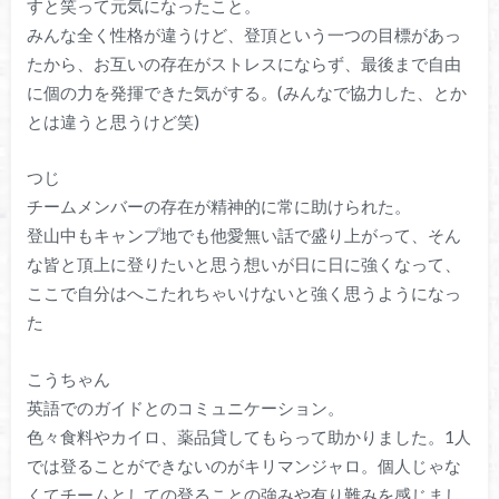
すと笑って元気になったこと。
みんな全く性格が違うけど、登頂という一つの目標があっ
たから、お互いの存在がストレスにならず、最後まで自由
に個の力を発揮できた気がする。(みんなで協力した、とか
とは違うと思うけど笑)
つじ
チームメンバーの存在が精神的に常に助けられた。
登山中もキャンプ地でも他愛無い話で盛り上がって、そん
な皆と頂上に登りたいと思う想いが日に日に強くなって、
ここで自分はへこたれちゃいけないと強く思うようになっ
た
こうちゃん
英語でのガイドとのコミュニケーション。
色々食料やカイロ、薬品貸してもらって助かりました。1人
では登ることができないのがキリマンジャロ。個人じゃな
くてチームとしての登ることの強みや有り難みを感じまし