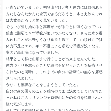
正直なめていました。初登山だけど割と体力には自信ある
方だしなんだかんだ登頂できるだろうと、水さえ飲んでれ
ば大丈夫だろうと甘く見ていました。
でもいざ登り始めると高度が上がるごとに薄くなっていく
酸素に順応できず呼吸が追いつかなくなり。さらに水を呑
み込むことが出来なくなり食欲も低下して、山頂付近では
体力不足とエネルギー不足による眠気で呼吸が浅くなり、
案の定高山病になっていました。
結果として私は山頂まで行くことが出来ませんでした。
体力づくりを怠ったことや練習不足だったことを反省させ
られたのと同時に、これまでの自分の計画性の無さを痛感
させられました。
余りにも無謀なことをしようとしていたと。
自分の身の回りのことを感情のままに決めてしまいがちだ
った私はこのキリマンジャロ登山にその欠点を指摘された
様な気がします。
そして山の神様は私を頂上にはあげなかったのだと。