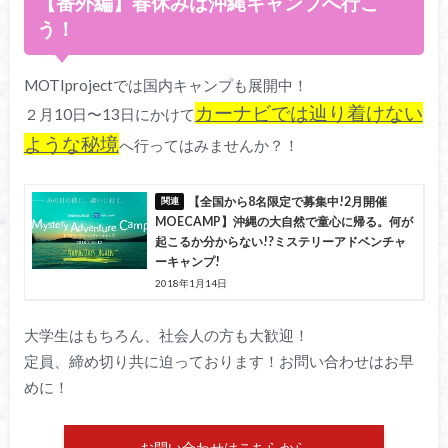
【番外編】春休みは沖縄キャンプへ行こ
う！
MOTIprojectでは国内キャンプも展開中！
カーナビでは辿り着けない
２月10日〜13日にかけて
ような秘境
へ行ってはみませんか？！
【全国から8名限定で募集中!2月開催
MOECAMP】沖縄の大自然で童心に帰る。何が
起こるか分からない!?ミステリーアドベンチャ
ーキャンプ!
2018年1月14日
大学生はもちろん、社会人の方も大歓迎！
定員、締め切り共に迫っております！お問い合わせはお早
めに！
お問い合わせはこちらから