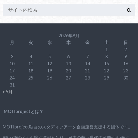
2026年8月
月
火
水
木
金
土
日
1
2
3
4
5
6
7
8
9
10
11
12
13
14
15
16
17
18
19
20
21
22
23
24
25
26
27
28
29
30
31
« 5月
MOTIprojectとは？
MOTIproject独自のスタディツアーを企画運営支援する団体です。
想い×海外×人を繋ぐ役割となり、日本の若い世代の可能性を伸ば