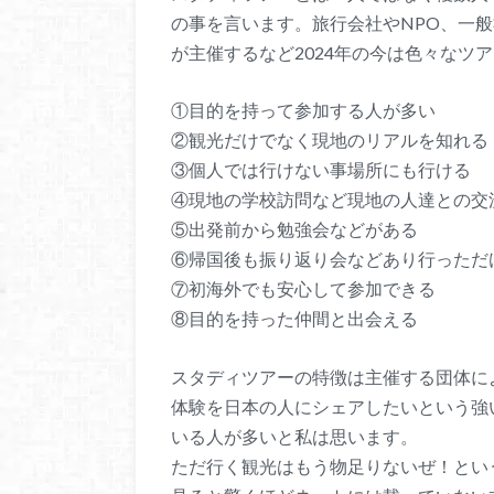
の事を言います。旅行会社やNPO、一
が主催するなど2024年の今は色々なツ
①目的を持って参加する人が多い
②観光だけでなく現地のリアルを知れる
③個人では行けない事場所にも行ける
④現地の学校訪問など現地の人達との交
⑤出発前から勉強会などがある
⑥帰国後も振り返り会などあり行っただ
⑦初海外でも安心して参加できる
⑧目的を持った仲間と出会える
スタディツアーの特徴は主催する団体に
体験を日本の人にシェアしたいという強
いる人が多いと私は思います。
ただ行く観光はもう物足りないぜ！とい