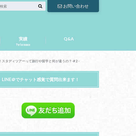
お問い合わせ
実績
Q&A
Performance
ル！スタディツアーって旅行や留学と何が違うの？-#２-
LINE＠でチャット感覚で質問出来ます！