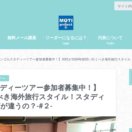
無料メール講座
リーダーになるには？
代表について
leader
Profile
月モンゴルスタディーツアー参加者募集中！】20代が2024年絶対い行くべき海外旅行スタイ
アー
スタディーツアー参加者募集中！】
くべき海外旅行スタイル！スタディ
違うの？-#２-