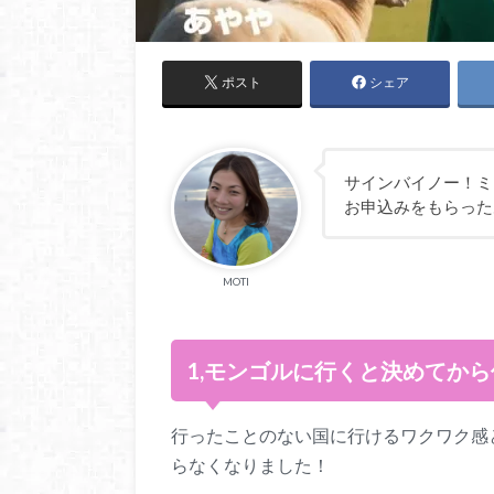
ポスト
シェア
サインバイノー！ミ
お申込みをもらった
MOTI
1,モンゴルに行くと決めてか
行ったことのない国に行けるワクワク感
らなくなりました！