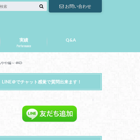
お問い合わせ
実績
Q&A
Performance
や編～-#43-
LINE＠でチャット感覚で質問出来ます！