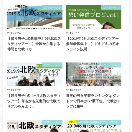
スウェーデン
スウェーデン
2019.7.24
2019.5.11
【残り男子1名募集中！9月北欧ス
【2019年9月北欧スタディツアー
タディツアー！】全国から集まる
参加者募集中！】ドキドキの初オ
仲間と北欧３カ…
ンライン説明…
スウェーデン
フィンランド
2019.7.27
2018.12.25
【残り男子1名！9月北欧スタディ
世界の男女平等ランキングは ダン
ツアー】何もかも先進的な北欧で
トツで日本はG7最下位。 北欧はト
リアルをみよう…
ップに集中…
スウェーデン
2019年9月北欧スタディツアー