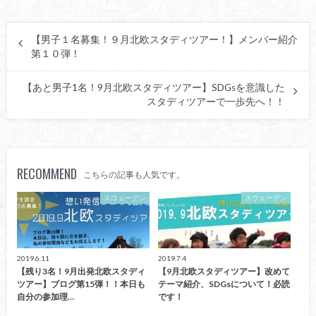
【男子１名募集！９月北欧スタディツアー！】メンバー紹介
第１０弾！
【あと男子1名！9月北欧スタディツアー】SDGsを意識した
スタディツアーで一歩先へ！！
RECOMMEND
こちらの記事も人気です。
スウェーデン
スウェーデン
2019.6.11
2019.7.4
【残り3名！9月出発北欧スタディ
【9月北欧スタディツアー】改めて
ツアー】ブログ第15弾！！本日も
テーマ紹介、SDGsについて！必読
自分の参加理…
です！