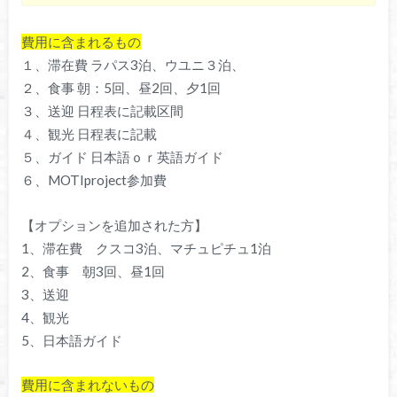
費用に含まれるもの
１、滞在費 ラパス3泊、ウユニ３泊、
２、食事 朝：5回、昼2回、夕1回
３、送迎 日程表に記載区間
４、観光 日程表に記載
５、ガイド 日本語ｏｒ英語ガイド
６、MOTIproject参加費
【オプションを追加された方】
1、滞在費 クスコ3泊、マチュピチュ1泊
2、食事 朝3回、昼1回
3、送迎
4、観光
5、日本語ガイド
費用に含まれないもの