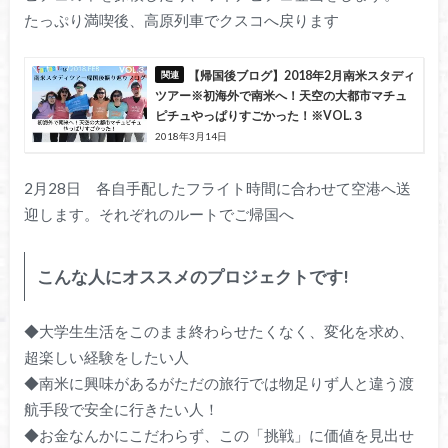
たっぷり満喫後、高原列車でクスコへ戻ります
【帰国後ブログ】2018年2月南米スタディ
ツアー※初海外で南米へ！天空の大都市マチュ
ピチュやっぱりすごかった！※VOL.３
2018年3月14日
2月28日 各自手配したフライト時間に合わせて空港へ送
迎します。それぞれのルートでご帰国へ
こんな人にオススメのプロジェクトです!
◆大学生生活をこのまま終わらせたくなく、変化を求め、
超楽しい経験をしたい人
◆南米に興味があるがただの旅行では物足りず人と違う渡
航手段で安全に行きたい人！
◆お金なんかにこだわらず、この「挑戦」に価値を見出せ