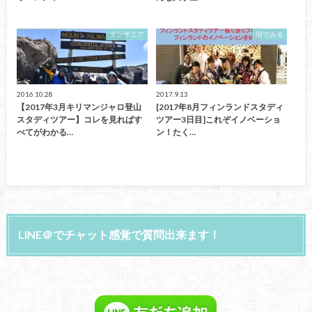
タンザニア
国でみる
2016.10.28
2017.9.13
【2017年3月キリマンジャロ登山
[2017年8月フィンランドスタディ
スタディツアー】コレを見ればす
ツアー3日目]これぞイノベーショ
べてがわかる…
ン！たく…
LINE＠でチャット感覚で質問出来ます！