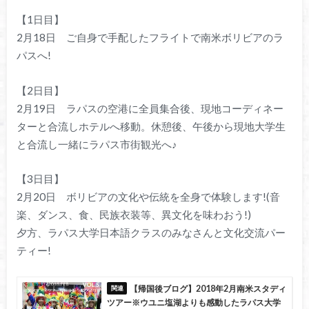
【1日目】
2月18日 ご自身で手配したフライトで南米ボリビアのラ
パスへ!
【2日目】
2月19日 ラパスの空港に全員集合後、現地コーディネー
ターと合流しホテルへ移動。休憩後、午後から現地大学生
と合流し一緒にラパス市街観光へ♪
【3日目】
2月20日 ボリビアの文化や伝統を全身で体験します!(音
楽、ダンス、食、民族衣装等、異文化を味わおう!)
夕方、ラパス大学日本語クラスのみなさんと文化交流パー
ティー!
【帰国後ブログ】2018年2月南米スタディ
ツアー※ウユニ塩湖よりも感動したラパス大学