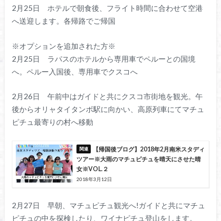
2月25日 ホテルで朝食後、フライト時間に合わせて空港
へ送迎します。各帰路でご帰国
※オプションを追加された方※
2月25日 ラパスのホテルから専用車でペルーとの国境
へ。ペルー入国後、専用車でクスコへ
2月26日 午前中はガイドと共にクスコ市街地を観光。午
後からオリャタイタンボ駅に向かい、高原列車にてマチュ
ピチュ最寄りの村へ移動
【帰国後ブログ】2018年2月南米スタディ
ツアー※大雨のマチュピチュを晴天にさせた晴
女※VOL.２
2018年3月12日
2月27日 早朝、マチュピチュ観光へ!ガイドと共にマチュ
ピチュの中を探検したり、ワイナピチュ登山をします。