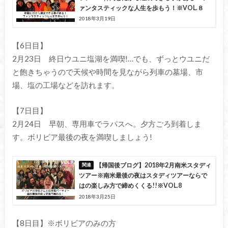
ァンタスティックな人生を歩もう！※VOL.８
2018年3月19日
【6日目】
2月23日 終日ウユニ塩湖を満喫!…でも、ずっとウユニだ
と飽きちゃうので天候や時間を見ながら列車の墓場、市
場、塩の工場などを訪れます。
【7日目】
2月24日 早朝、専用車でラパスへ。夕方ごろ到着しま
す。ボリビア最後の夜を満喫しましょう!
【帰国後ブログ】2018年2月南米スタディ
ツアー※南米最後の夜はスタディツアーならで
はの楽しみ方で締めくくる!!※VOL.8
2018年3月25日
【8日目】※ボリビアのみの方