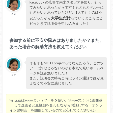
Facebook の広告で南米スタツアを知り、行っ
てみたいと思ったからです！もともとペルーに
行きたいと思っていたけど、1人で行くのは不
さや
大学生だけ
安だったから
っていうところにビ
ビっときて説明会を申し込みました！
参加する前に不安や悩みはありましたか？また、
あった場合の解消方法を教えてください
そもそもMOTI projectってなんだろう、このツ
アーは詐欺じゃないのかと本気で疑いホームペ
ージを読み漁りました！
さや
また、説明会の時も当時はライン通話で顔が見
えなくて不安に感じました
現在はzoomというツールを使い、Skypeのように画面越
しで企画者と直接顔を合わせながらお話しする゛オンラ
イン説明会゛を開催しているので安心してくださいね♪