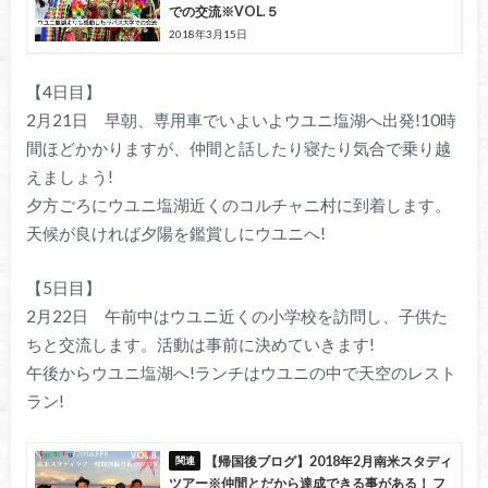
での交流※VOL.５
2018年3月15日
【4日目】
2月21日 早朝、専用車でいよいよウユニ塩湖へ出発!10時
間ほどかかりますが、仲間と話したり寝たり気合で乗り越
えましょう!
夕方ごろにウユニ塩湖近くのコルチャニ村に到着します。
天候が良ければ夕陽を鑑賞しにウユニへ!
【5日目】
2月22日 午前中はウユニ近くの小学校を訪問し、子供た
ちと交流します。活動は事前に決めていきます!
午後からウユニ塩湖へ!ランチはウユニの中で天空のレスト
ラン!
【帰国後ブログ】2018年2月南米スタディ
ツアー※仲間とだから達成できる事がある！ フ