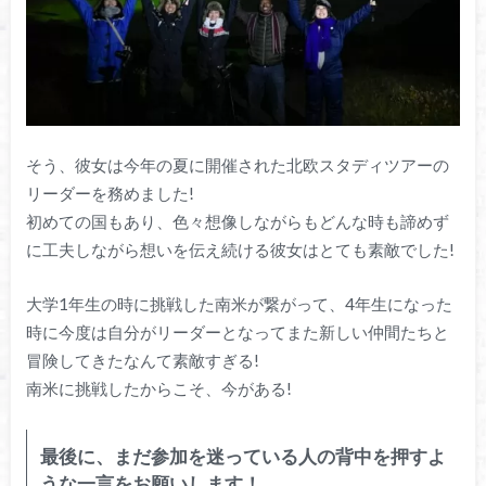
そう、彼女は今年の夏に開催された北欧スタディツアーの
リーダーを務めました!
初めての国もあり、色々想像しながらもどんな時も諦めず
に工夫しながら想いを伝え続ける彼女はとても素敵でした!
大学1年生の時に挑戦した南米が繋がって、4年生になった
時に今度は自分がリーダーとなってまた新しい仲間たちと
冒険してきたなんて素敵すぎる!
南米に挑戦したからこそ、今がある!
最後に、まだ参加を迷っている人の背中を押すよ
うな一言をお願いします！