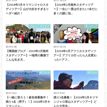
2017.9.14
2017.10.29
【2018年3月キリマンジャロスタ
【2018年2月南米スタディツア
ディツアー】山が大好きすぎるリ
ー】一生に一度は行きたい!未だに
ーダー紹介！
多くの謎に包…
ペルー・ボリビア
タンザニア
2019.3.18
2017.10.15
【帰国後ブログ・2019年2月南米
【2018年3月アフリカスタディツ
スタディツアー】〜地球の裏側で
アー】アフリカ行ったら人生変わ
こんな生き方…
った!?アフ…
国でみる
国でみる
2017.12.6
2017.9.14
【一緒に登ろう！参加者募集中！
残り2名募集！【2018年3月キリマ
残り1名（男子）！】2018年3月キ
ンジャロ登山スタディツアー】ど
リマンジャ…
んな大学生…