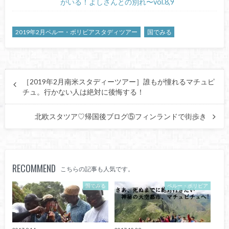
がいる！よしさんとの別れ〜vol.8,9
2019年2月ペルー・ボリビアスタディツアー
国でみる
［2019年2月南米スタディーツアー］誰もが憧れるマチュピ
チュ。行かない人は絶対に後悔する！
北欧スタツア♡帰国後ブログ⑤フィンランドで街歩き
RECOMMEND
こちらの記事も人気です。
国でみる
ペルー・ボリビア