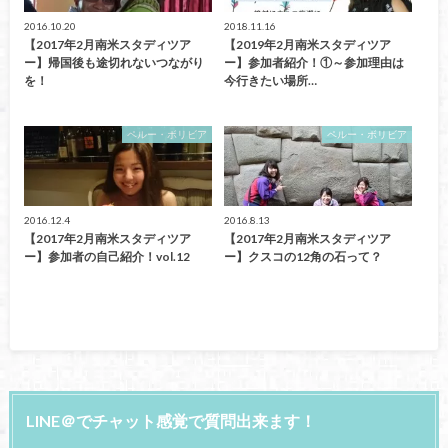
2016.10.20
2018.11.16
【2017年2月南米スタディツア
【2019年2月南米スタディツア
ー】帰国後も途切れないつながり
ー】参加者紹介！①～参加理由は
を！
今行きたい場所…
ペルー・ボリビア
ペルー・ボリビア
2016.12.4
2016.8.13
【2017年2月南米スタディツア
【2017年2月南米スタディツア
ー】参加者の自己紹介！vol.12
ー】クスコの12角の石って？
LINE＠でチャット感覚で質問出来ます！