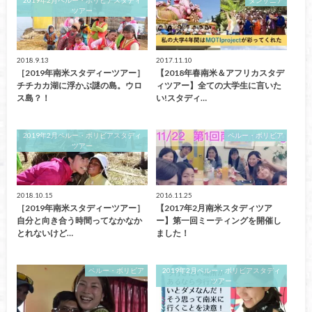
ツアー
2018.9.13
2017.11.10
［2019年南米スタディーツアー］
【2018年春南米＆アフリカスタデ
チチカカ湖に浮かぶ謎の島。ウロ
ィツアー】全ての大学生に言いた
ス島？！
い!スタディ…
2019年2月ペルー・ボリビアスタディ
ペルー・ボリビア
ツアー
2018.10.15
2016.11.25
［2019年南米スタディーツアー］
【2017年2月南米スタディツア
自分と向き合う時間ってなかなか
ー】第一回ミーティングを開催し
とれないけど…
ました！
ペルー・ボリビア
2019年2月ペルー・ボリビアスタディ
ツアー