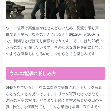
ウユニ塩湖は高低差がほとんどないため、見渡す限り真っ
白で真っ平ら！塩湖の大きさはなんと約120km×100km
で、新潟県とほぼ同じ面積だそうです。そこには約20億ト
ンもの塩が存在しています。その壮大な景色を前にしてど
のような気持ちになるのか、今からとても楽しみです！
ウユニ塩湖の楽しみ方
SNSを見ていると、ウユニ塩湖で撮影されたトリック写真
などをたくさん見つけます。トリック写真だけではなく、
満点の星空の写真、どこまでも続く青空の写真や夕日の写
真…わたしは何度見ても、こんな景色は本当に存在するの