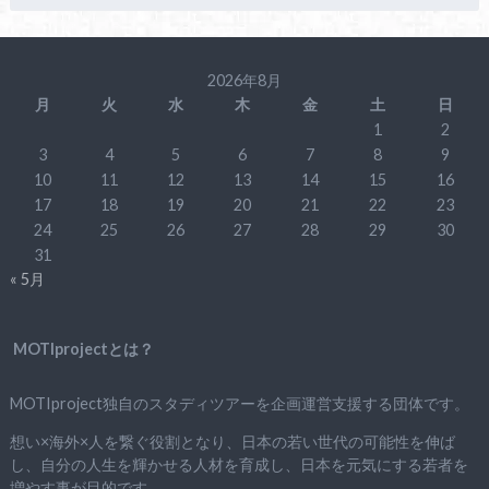
2026年8月
月
火
水
木
金
土
日
1
2
3
4
5
6
7
8
9
10
11
12
13
14
15
16
17
18
19
20
21
22
23
24
25
26
27
28
29
30
31
« 5月
MOTIprojectとは？
MOTIproject独自のスタディツアーを企画運営支援する団体です。
想い×海外×人を繋ぐ役割となり、日本の若い世代の可能性を伸ば
し、自分の人生を輝かせる人材を育成し、日本を元気にする若者を
増やす事が目的です。