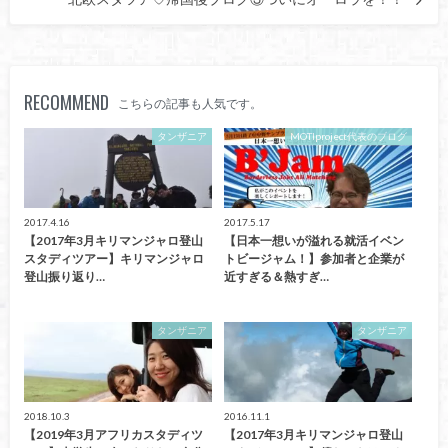
北欧スタツア♡帰国後ブログ③ついにオーロラを！！
RECOMMEND
こちらの記事も人気です。
タンザニア
MOTIproject代表のブログ
2017.4.16
2017.5.17
【2017年3月キリマンジャロ登山
【日本一想いが溢れる就活イベン
スタディツアー】キリマンジャロ
トビージャム！】参加者と企業が
登山振り返り…
近すぎる＆熱すぎ…
タンザニア
タンザニア
2018.10.3
2016.11.1
【2019年3月アフリカスタディツ
【2017年3月キリマンジャロ登山