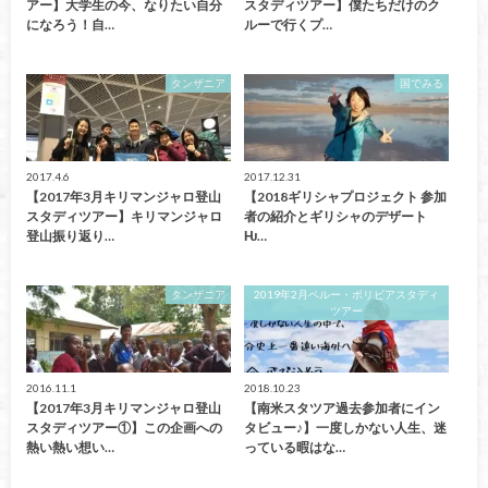
アー】大学生の今、なりたい自分
スタディツアー】僕たちだけのク
になろう！自…
ルーで行くプ…
タンザニア
国でみる
2017.4.6
2017.12.31
【2017年3月キリマンジャロ登山
【2018ギリシャプロジェクト 参加
スタディツアー】キリマンジャロ
者の紹介とギリシャのデザート
登山振り返り…
Ƕ…
タンザニア
2019年2月ペルー・ボリビアスタディ
ツアー
2016.11.1
2018.10.23
【2017年3月キリマンジャロ登山
【南米スタツア過去参加者にイン
スタディツアー①】この企画への
タビュー♪】一度しかない人生、迷
熱い熱い想い…
っている暇はな…